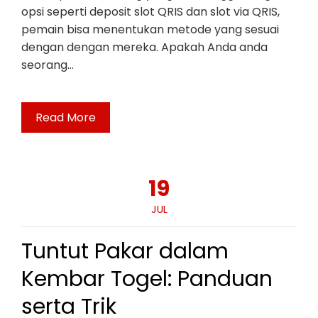
opsi seperti deposit slot QRIS dan slot via QRIS,
pemain bisa menentukan metode yang sesuai
dengan dengan mereka. Apakah Anda anda
seorang…
Read More
19
JUL
Tuntut Pakar dalam
Kembar Togel: Panduan
serta Trik