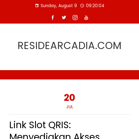
Skip
Sunday, August 9
09:20:05
to
content
RESIDEARCADIA.COM
20
JUL
Link Slot QRIS:
Menyediakan Akses