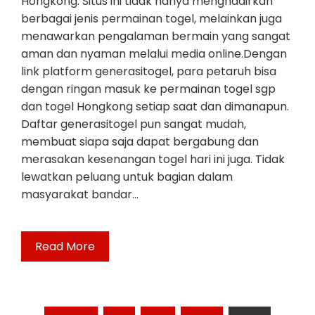
Hongkong. Situs ini tidak hanya menghadirkan
berbagai jenis permainan togel, melainkan juga
menawarkan pengalaman bermain yang sangat
aman dan nyaman melalui media online.Dengan
link platform generasitogel, para petaruh bisa
dengan ringan masuk ke permainan togel sgp
dan togel Hongkong setiap saat dan dimanapun.
Daftar generasitogel pun sangat mudah,
membuat siapa saja dapat bergabung dan
merasakan kesenangan togel hari ini juga. Tidak
lewatkan peluang untuk bagian dalam
masyarakat bandar…
Read More