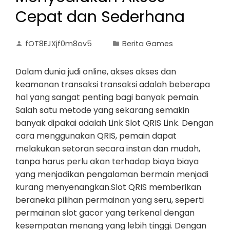
Cepat dan Sederhana
fOT8EJXjf0m8ov5
Berita Games
Dalam dunia judi online, akses akses dan
keamanan transaksi transaksi adalah beberapa
hal yang sangat penting bagi banyak pemain.
Salah satu metode yang sekarang semakin
banyak dipakai adalah Link Slot QRIS Link. Dengan
cara menggunakan QRIS, pemain dapat
melakukan setoran secara instan dan mudah,
tanpa harus perlu akan terhadap biaya biaya
yang menjadikan pengalaman bermain menjadi
kurang menyenangkan.Slot QRIS memberikan
beraneka pilihan permainan yang seru, seperti
permainan slot gacor yang terkenal dengan
kesempatan menang yang lebih tinggi. Dengan