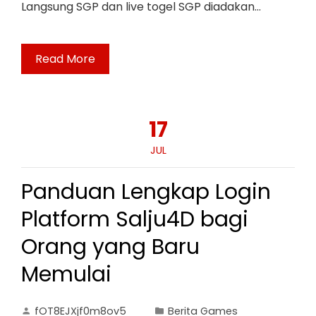
Langsung SGP dan live togel SGP diadakan…
Read More
17
JUL
Panduan Lengkap Login
Platform Salju4D bagi
Orang yang Baru
Memulai
fOT8EJXjf0m8ov5
Berita Games