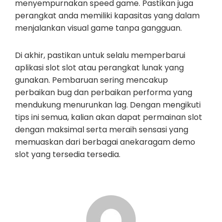
menyempurnakan speed game. Pastikan juga
perangkat anda memiliki kapasitas yang dalam
menjalankan visual game tanpa gangguan.
Di akhir, pastikan untuk selalu memperbarui
aplikasi slot slot atau perangkat lunak yang
gunakan. Pembaruan sering mencakup
perbaikan bug dan perbaikan performa yang
mendukung menurunkan lag. Dengan mengikuti
tips ini semua, kalian akan dapat permainan slot
dengan maksimal serta meraih sensasi yang
memuaskan dari berbagai anekaragam demo
slot yang tersedia tersedia.