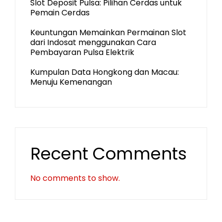
Slot Deposit Pulsa: Pilihan Cerdas untuk
Pemain Cerdas
Keuntungan Memainkan Permainan Slot
dari Indosat menggunakan Cara
Pembayaran Pulsa Elektrik
Kumpulan Data Hongkong dan Macau:
Menuju Kemenangan
Recent Comments
No comments to show.