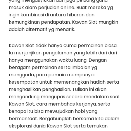
yang mengasyikkan dan juga peluang guna
masuk alam perjudian online. Buat mereka yg
ingin kombinasi di antara hiburan dan
kemungkinan pendapatan, Kawan Slot mungkin
adalah alternatif yg menarik.
Kawan Slot tidak hanya cuma permainan biasa.
Ia menjanjikan pengalaman yang lebih dari dari
hanya menggunakan waktu luang. Dengan
beragam permainan serta imbalan yg
menggoda, para pemain mempunyai
kesempatan untuk memenangkan hadiah serta
menghasilkan penghasilan. Tulisan ini akan
mengandung mengupas secara mendalam soal
Kawan Slot, cara membahas kerjanya, serta
kenapa itu bisa mewujudkan hobi yang
bermanfaat. Bergabunglah bersama kita dalam
eksplorasi dunia Kawan Slot serta temukan