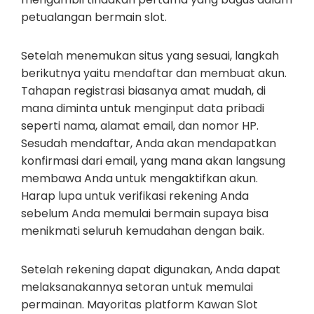
petualangan bermain slot.
Setelah menemukan situs yang sesuai, langkah
berikutnya yaitu mendaftar dan membuat akun.
Tahapan registrasi biasanya amat mudah, di
mana diminta untuk menginput data pribadi
seperti nama, alamat email, dan nomor HP.
Sesudah mendaftar, Anda akan mendapatkan
konfirmasi dari email, yang mana akan langsung
membawa Anda untuk mengaktifkan akun.
Harap lupa untuk verifikasi rekening Anda
sebelum Anda memulai bermain supaya bisa
menikmati seluruh kemudahan dengan baik.
Setelah rekening dapat digunakan, Anda dapat
melaksanakannya setoran untuk memulai
permainan. Mayoritas platform Kawan Slot