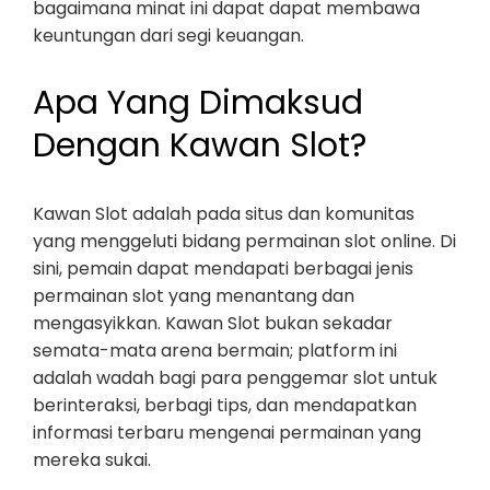
bagaimana minat ini dapat dapat membawa
keuntungan dari segi keuangan.
Apa Yang Dimaksud
Dengan Kawan Slot?
Kawan Slot adalah pada situs dan komunitas
yang menggeluti bidang permainan slot online. Di
sini, pemain dapat mendapati berbagai jenis
permainan slot yang menantang dan
mengasyikkan. Kawan Slot bukan sekadar
semata-mata arena bermain; platform ini
adalah wadah bagi para penggemar slot untuk
berinteraksi, berbagi tips, dan mendapatkan
informasi terbaru mengenai permainan yang
mereka sukai.