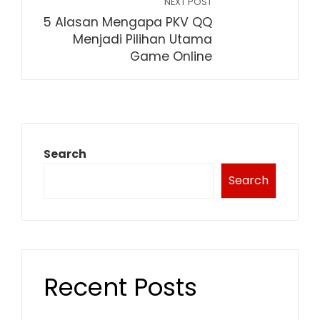
NEXT POST
5 Alasan Mengapa PKV QQ
Menjadi Pilihan Utama
Game Online
Search
Search
Recent Posts