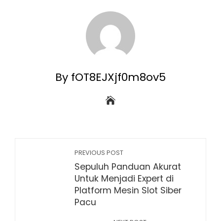
By fOT8EJXjf0m8ov5
PREVIOUS POST
Sepuluh Panduan Akurat
Untuk Menjadi Expert di
Platform Mesin Slot Siber
Pacu