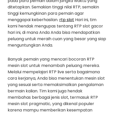
pada para pemain dalam jangka waktu yang
ditetapkan. Semakian tinggi nilai RTP, semakin
tinggi kemungkinan para pemain agar
menggapai keberhasilan.
rtp slot
Hari ini, tim
kami hendak mengupas tentang RTP slot gacor
hari ini, di mana Anda Anda bisa mendapatkan
peluang untuk meraih cuan yang besar yang siap
menguntungkan Anda.
Banyak pemain yang mencari bocoran RTP
mesin slot untuk menambah peluang mereka.
Melalui mempelajari RTP live serta bagaimana
cara kerjanya, Anda bisa menentukan mesin slot
yang sesuai serta memaksimalkan pengalaman
bermain kalian. Tim kami juga hendak
membahas berbagai jenis slot, termasuk RTP
mesin slot pragmatic, yang dikenal populer
karena mampu memberikan kesempatan