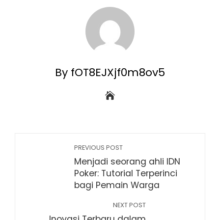
By fOT8EJXjf0m8ov5
PREVIOUS POST
Menjadi seorang ahli IDN
Poker: Tutorial Terperinci
bagi Pemain Warga
NEXT POST
Inovasi Terbaru dalam