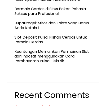
Bermain Cerdas di Situs Poker: Rahasia
Sukses para Profesional
Bupatitogel: Mitos dan Fakta yang Harus
Anda Ketahui
Slot Deposit Pulsa: Pilihan Cerdas untuk
Pemain Cerdas
Keuntungan Memainkan Permainan Slot
dari Indosat menggunakan Cara
Pembayaran Pulsa Elektrik
Recent Comments