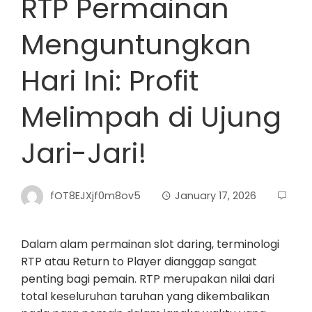
RTP Permainan
Menguntungkan
Hari Ini: Profit
Melimpah di Ujung
Jari-Jari!
fOT8EJXjf0m8ov5
January 17, 2026
Dalam alam permainan slot daring, terminologi
RTP atau Return to Player dianggap sangat
penting bagi pemain. RTP merupakan nilai dari
total keseluruhan taruhan yang dikembalikan