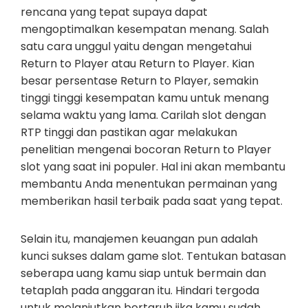
rencana yang tepat supaya dapat
mengoptimalkan kesempatan menang. Salah
satu cara unggul yaitu dengan mengetahui
Return to Player atau Return to Player. Kian
besar persentase Return to Player, semakin
tinggi tinggi kesempatan kamu untuk menang
selama waktu yang lama. Carilah slot dengan
RTP tinggi dan pastikan agar melakukan
penelitian mengenai bocoran Return to Player
slot yang saat ini populer. Hal ini akan membantu
membantu Anda menentukan permainan yang
memberikan hasil terbaik pada saat yang tepat.
Selain itu, manajemen keuangan pun adalah
kunci sukses dalam game slot. Tentukan batasan
seberapa uang kamu siap untuk bermain dan
tetaplah pada anggaran itu. Hindari tergoda
untuk melanjutkan bertaruh jika kamu sudah