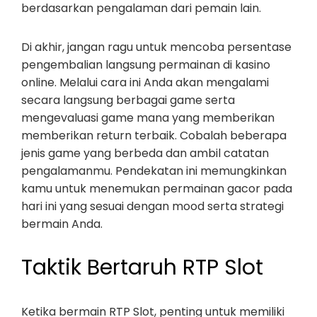
berdasarkan pengalaman dari pemain lain.
Di akhir, jangan ragu untuk mencoba persentase
pengembalian langsung permainan di kasino
online. Melalui cara ini Anda akan mengalami
secara langsung berbagai game serta
mengevaluasi game mana yang memberikan
memberikan return terbaik. Cobalah beberapa
jenis game yang berbeda dan ambil catatan
pengalamanmu. Pendekatan ini memungkinkan
kamu untuk menemukan permainan gacor pada
hari ini yang sesuai dengan mood serta strategi
bermain Anda.
Taktik Bertaruh RTP Slot
Ketika bermain RTP Slot, penting untuk memiliki