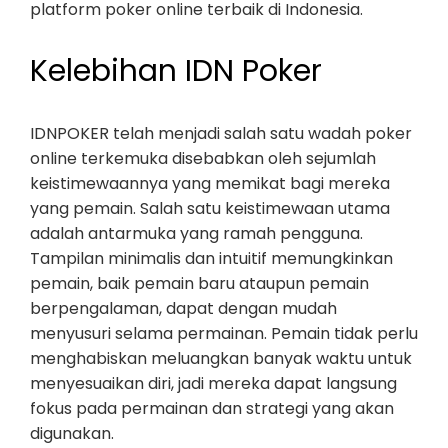
platform poker online terbaik di Indonesia.
Kelebihan IDN Poker
IDNPOKER telah menjadi salah satu wadah poker
online terkemuka disebabkan oleh sejumlah
keistimewaannya yang memikat bagi mereka
yang pemain. Salah satu keistimewaan utama
adalah antarmuka yang ramah pengguna.
Tampilan minimalis dan intuitif memungkinkan
pemain, baik pemain baru ataupun pemain
berpengalaman, dapat dengan mudah
menyusuri selama permainan. Pemain tidak perlu
menghabiskan meluangkan banyak waktu untuk
menyesuaikan diri, jadi mereka dapat langsung
fokus pada permainan dan strategi yang akan
digunakan.