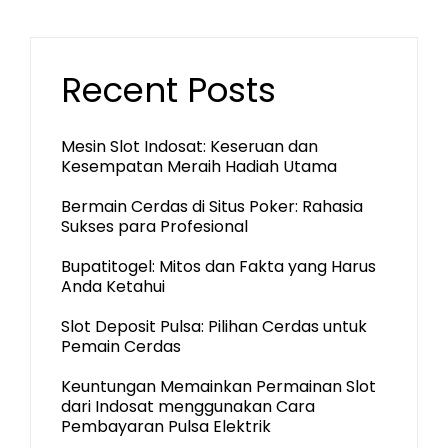
Recent Posts
Mesin Slot Indosat: Keseruan dan
Kesempatan Meraih Hadiah Utama
Bermain Cerdas di Situs Poker: Rahasia
Sukses para Profesional
Bupatitogel: Mitos dan Fakta yang Harus
Anda Ketahui
Slot Deposit Pulsa: Pilihan Cerdas untuk
Pemain Cerdas
Keuntungan Memainkan Permainan Slot
dari Indosat menggunakan Cara
Pembayaran Pulsa Elektrik