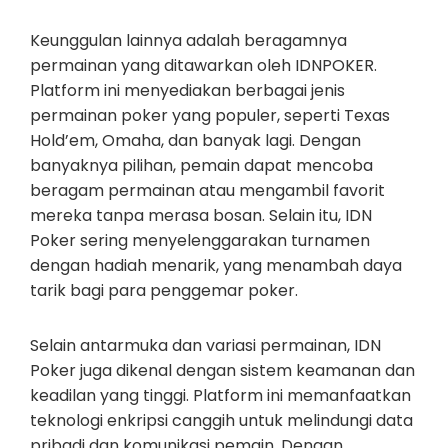
Keunggulan lainnya adalah beragamnya
permainan yang ditawarkan oleh IDNPOKER.
Platform ini menyediakan berbagai jenis
permainan poker yang populer, seperti Texas
Hold’em, Omaha, dan banyak lagi. Dengan
banyaknya pilihan, pemain dapat mencoba
beragam permainan atau mengambil favorit
mereka tanpa merasa bosan. Selain itu, IDN
Poker sering menyelenggarakan turnamen
dengan hadiah menarik, yang menambah daya
tarik bagi para penggemar poker.
Selain antarmuka dan variasi permainan, IDN
Poker juga dikenal dengan sistem keamanan dan
keadilan yang tinggi. Platform ini memanfaatkan
teknologi enkripsi canggih untuk melindungi data
pribadi dan komunikasi pemain. Dengan