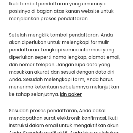
Ikuti tombol pendaftaran yang umumnya
posisinya di bagian atas kanan website untuk
menjalankan proses pendaftaran.
Setelah mengklik tombol pendaftaran, Anda
akan diperlukan untuk melengkapi formulir
pendaftaran. Lengkapi semua informasi yang
diperlukan seperti nama lengkap, alamat email,
dan nomor telepon. Jangan lupa data yang
masukkan akurat dan sesuai dengan data diri
Anda. Sesudah melengkapi form, Anda harus
menerima ketentuan sebelumnya melanjutkan
ke tahap selanjutnya.
idn poker
Sesudah proses pendaftaran, Anda bakal
mendapatkan surat elektronik konfirmasi. Ikuti
instruksi dalam email untuk mengaktifkan akun
Anda. Sesudah profil aktif, Anda bisa melakukan