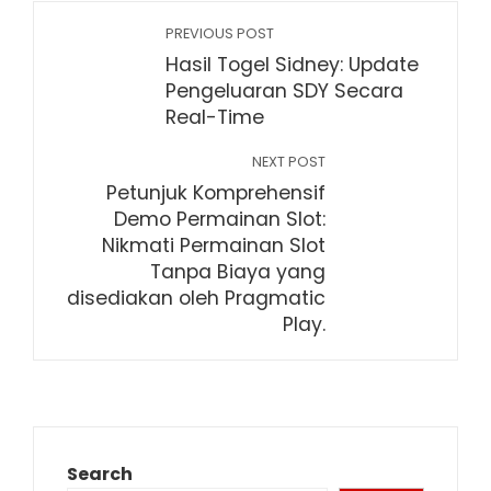
PREVIOUS POST
Hasil Togel Sidney: Update
Pengeluaran SDY Secara
Real-Time
NEXT POST
Petunjuk Komprehensif
Demo Permainan Slot:
Nikmati Permainan Slot
Tanpa Biaya yang
disediakan oleh Pragmatic
Play.
Search