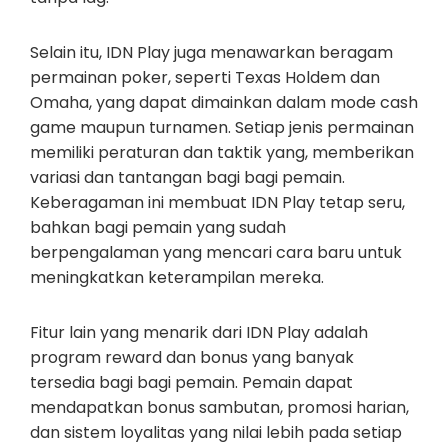
Selain itu, IDN Play juga menawarkan beragam
permainan poker, seperti Texas Holdem dan
Omaha, yang dapat dimainkan dalam mode cash
game maupun turnamen. Setiap jenis permainan
memiliki peraturan dan taktik yang, memberikan
variasi dan tantangan bagi bagi pemain.
Keberagaman ini membuat IDN Play tetap seru,
bahkan bagi pemain yang sudah
berpengalaman yang mencari cara baru untuk
meningkatkan keterampilan mereka.
Fitur lain yang menarik dari IDN Play adalah
program reward dan bonus yang banyak
tersedia bagi bagi pemain. Pemain dapat
mendapatkan bonus sambutan, promosi harian,
dan sistem loyalitas yang nilai lebih pada setiap