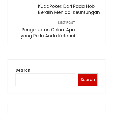
KudaPoker: Dari Pada Hobi
Beralih Menjadi Keuntungan
NEXT POST
Pengeluaran China: Apa
yang Perlu Anda Ketahui
Search
Search