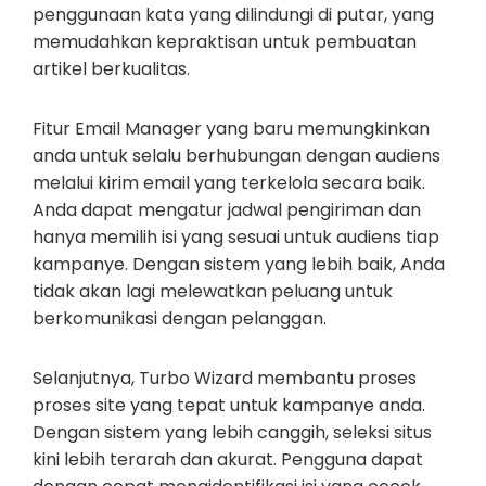
penggunaan kata yang dilindungi di putar, yang
memudahkan kepraktisan untuk pembuatan
artikel berkualitas.
Fitur Email Manager yang baru memungkinkan
anda untuk selalu berhubungan dengan audiens
melalui kirim email yang terkelola secara baik.
Anda dapat mengatur jadwal pengiriman dan
hanya memilih isi yang sesuai untuk audiens tiap
kampanye. Dengan sistem yang lebih baik, Anda
tidak akan lagi melewatkan peluang untuk
berkomunikasi dengan pelanggan.
Selanjutnya, Turbo Wizard membantu proses
proses site yang tepat untuk kampanye anda.
Dengan sistem yang lebih canggih, seleksi situs
kini lebih terarah dan akurat. Pengguna dapat