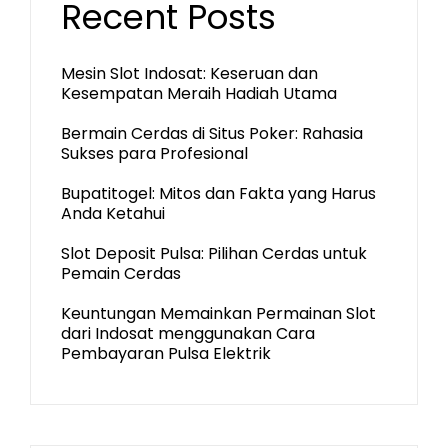
Recent Posts
Mesin Slot Indosat: Keseruan dan
Kesempatan Meraih Hadiah Utama
Bermain Cerdas di Situs Poker: Rahasia
Sukses para Profesional
Bupatitogel: Mitos dan Fakta yang Harus
Anda Ketahui
Slot Deposit Pulsa: Pilihan Cerdas untuk
Pemain Cerdas
Keuntungan Memainkan Permainan Slot
dari Indosat menggunakan Cara
Pembayaran Pulsa Elektrik