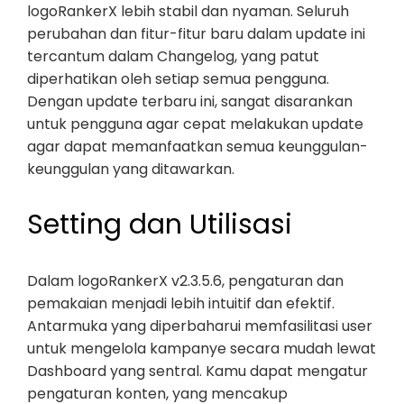
logoRankerX lebih stabil dan nyaman. Seluruh
perubahan dan fitur-fitur baru dalam update ini
tercantum dalam Changelog, yang patut
diperhatikan oleh setiap semua pengguna.
Dengan update terbaru ini, sangat disarankan
untuk pengguna agar cepat melakukan update
agar dapat memanfaatkan semua keunggulan-
keunggulan yang ditawarkan.
Setting dan Utilisasi
Dalam logoRankerX v2.3.5.6, pengaturan dan
pemakaian menjadi lebih intuitif dan efektif.
Antarmuka yang diperbaharui memfasilitasi user
untuk mengelola kampanye secara mudah lewat
Dashboard yang sentral. Kamu dapat mengatur
pengaturan konten, yang mencakup