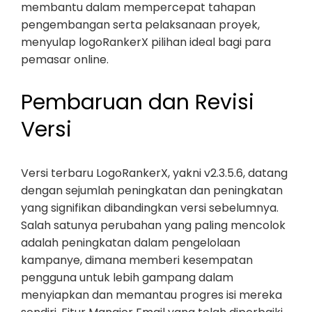
membantu dalam mempercepat tahapan
pengembangan serta pelaksanaan proyek,
menyulap logoRankerX pilihan ideal bagi para
pemasar online.
Pembaruan dan Revisi
Versi
Versi terbaru LogoRankerX, yakni v2.3.5.6, datang
dengan sejumlah peningkatan dan peningkatan
yang signifikan dibandingkan versi sebelumnya.
Salah satunya perubahan yang paling mencolok
adalah peningkatan dalam pengelolaan
kampanye, dimana memberi kesempatan
pengguna untuk lebih gampang dalam
menyiapkan dan memantau progres isi mereka