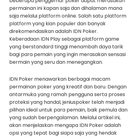
beberapa penggemar poker dapat merasakan
permainan ini kapan saja dan dihalaman mana
saja melalui platform online. Salah satu platform
platform yang kian populer dan banyak
direkomendasikan adalah IDN Poker.
Keberadaan IDN Play sebagai platform game
yang berstandard tinggi menambah daya tarik
bagi para pemain yang ingin merasakan sensasi
bermain yang seru dan menegangkan.
IDN Poker menawarkan berbagai macam
permainan poker yang kreatif dan baru. Dengan
antarmuka yang ramah pengguna serta proses
proteksi yang handal, jeniuspoker telah menjadi
pilihan ideal untuk para pemain, baik pemula dan
yang sudah berpengalaman. Melalui artikel ini,
akan menjelaskan mengapa IDN Poker adalah
opsi yang tepat bagi siapa saja yang hendak