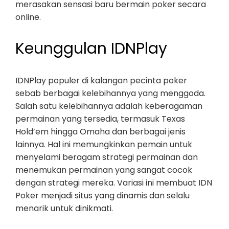
merasakan sensasi baru bermain poker secara
online.
Keunggulan IDNPlay
IDNPlay populer di kalangan pecinta poker
sebab berbagai kelebihannya yang menggoda.
Salah satu kelebihannya adalah keberagaman
permainan yang tersedia, termasuk Texas
Hold’em hingga Omaha dan berbagai jenis
lainnya. Hal ini memungkinkan pemain untuk
menyelami beragam strategi permainan dan
menemukan permainan yang sangat cocok
dengan strategi mereka. Variasi ini membuat IDN
Poker menjadi situs yang dinamis dan selalu
menarik untuk dinikmati.