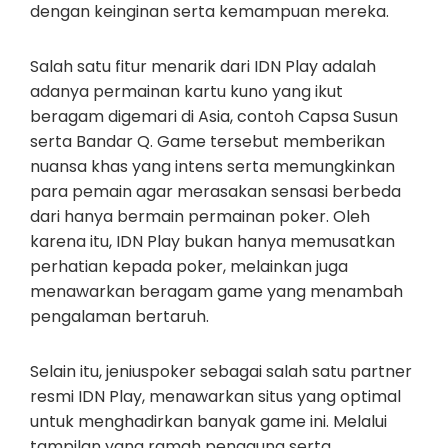
dengan keinginan serta kemampuan mereka.
Salah satu fitur menarik dari IDN Play adalah
adanya permainan kartu kuno yang ikut
beragam digemari di Asia, contoh Capsa Susun
serta Bandar Q. Game tersebut memberikan
nuansa khas yang intens serta memungkinkan
para pemain agar merasakan sensasi berbeda
dari hanya bermain permainan poker. Oleh
karena itu, IDN Play bukan hanya memusatkan
perhatian kepada poker, melainkan juga
menawarkan beragam game yang menambah
pengalaman bertaruh.
Selain itu, jeniuspoker sebagai salah satu partner
resmi IDN Play, menawarkan situs yang optimal
untuk menghadirkan banyak game ini. Melalui
tampilan yang ramah pengguna serta