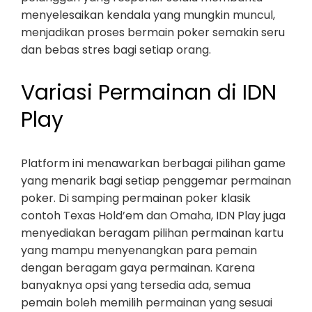
menyelesaikan kendala yang mungkin muncul,
menjadikan proses bermain poker semakin seru
dan bebas stres bagi setiap orang.
Variasi Permainan di IDN
Play
Platform ini menawarkan berbagai pilihan game
yang menarik bagi setiap penggemar permainan
poker. Di samping permainan poker klasik
contoh Texas Hold’em dan Omaha, IDN Play juga
menyediakan beragam pilihan permainan kartu
yang mampu menyenangkan para pemain
dengan beragam gaya permainan. Karena
banyaknya opsi yang tersedia ada, semua
pemain boleh memilih permainan yang sesuai