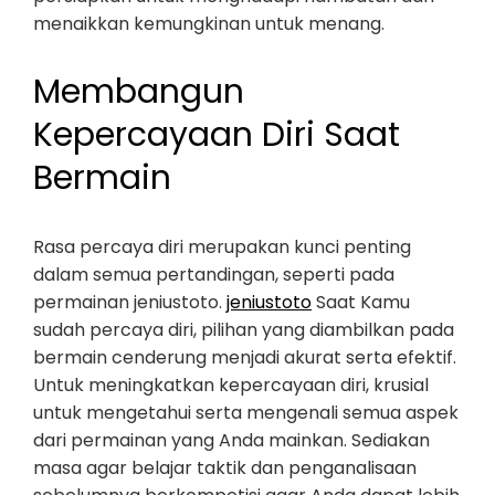
menaikkan kemungkinan untuk menang.
Membangun
Kepercayaan Diri Saat
Bermain
Rasa percaya diri merupakan kunci penting
dalam semua pertandingan, seperti pada
permainan jeniustoto.
jeniustoto
Saat Kamu
sudah percaya diri, pilihan yang diambilkan pada
bermain cenderung menjadi akurat serta efektif.
Untuk meningkatkan kepercayaan diri, krusial
untuk mengetahui serta mengenali semua aspek
dari permainan yang Anda mainkan. Sediakan
masa agar belajar taktik dan penganalisaan