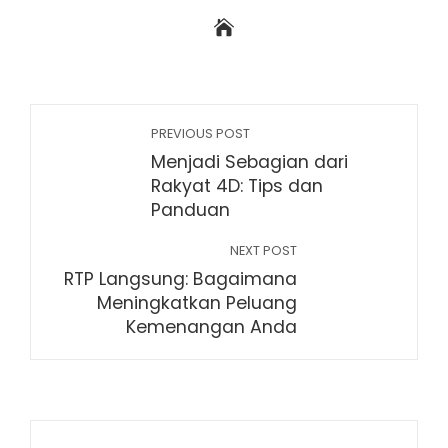
PREVIOUS POST
Menjadi Sebagian dari
Rakyat 4D: Tips dan
Panduan
NEXT POST
RTP Langsung: Bagaimana
Meningkatkan Peluang
Kemenangan Anda