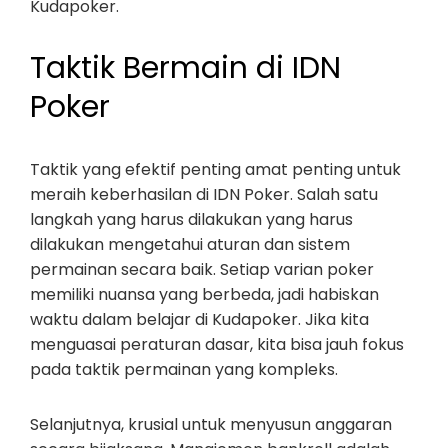
Kudapoker.
Taktik Bermain di IDN
Poker
Taktik yang efektif penting amat penting untuk
meraih keberhasilan di IDN Poker. Salah satu
langkah yang harus dilakukan yang harus
dilakukan mengetahui aturan dan sistem
permainan secara baik. Setiap varian poker
memiliki nuansa yang berbeda, jadi habiskan
waktu dalam belajar di Kudapoker. Jika kita
menguasai peraturan dasar, kita bisa jauh fokus
pada taktik permainan yang kompleks.
Selanjutnya, krusial untuk menyusun anggaran