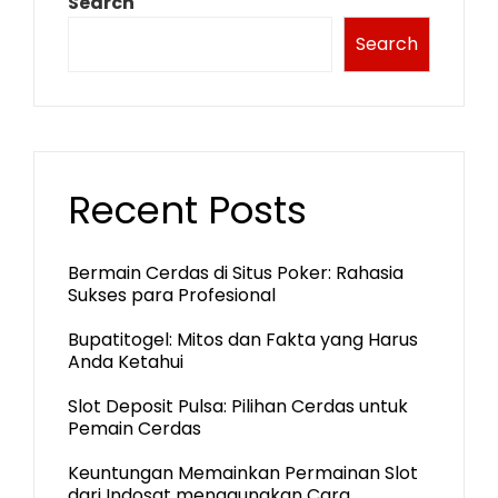
Search
Search
Recent Posts
Bermain Cerdas di Situs Poker: Rahasia
Sukses para Profesional
Bupatitogel: Mitos dan Fakta yang Harus
Anda Ketahui
Slot Deposit Pulsa: Pilihan Cerdas untuk
Pemain Cerdas
Keuntungan Memainkan Permainan Slot
dari Indosat menggunakan Cara