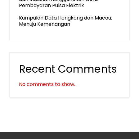
Pembayaran Pulsa Elektrik
Kumpulan Data Hongkong dan Macau:
Menuju Kemenangan
Recent Comments
No comments to show.