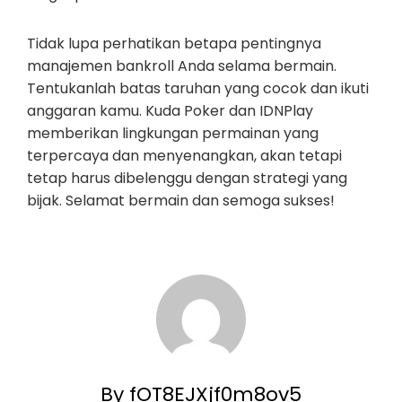
Tidak lupa perhatikan betapa pentingnya
manajemen bankroll Anda selama bermain.
Tentukanlah batas taruhan yang cocok dan ikuti
anggaran kamu. Kuda Poker dan IDNPlay
memberikan lingkungan permainan yang
terpercaya dan menyenangkan, akan tetapi
tetap harus dibelenggu dengan strategi yang
bijak. Selamat bermain dan semoga sukses!
By fOT8EJXjf0m8ov5