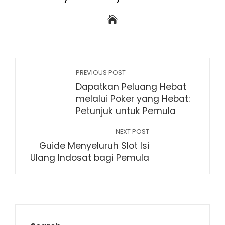
PREVIOUS POST
Dapatkan Peluang Hebat
melalui Poker yang Hebat:
Petunjuk untuk Pemula
NEXT POST
Guide Menyeluruh Slot Isi
Ulang Indosat bagi Pemula