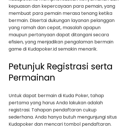
kepuasan dan kepercayaan para pemain, yang
membuat para pemain merasa tenang ketika
bermain. Disertai dukungan layanan pelanggan
yang ramah dan cepat, masalah apapun
maupun pertanyaan dapat ditangani secara
efisien, yang menjadikan pengalaman bermain
game di Kudapoker.id semakin menarik.
Petunjuk Registrasi serta
Permainan
Untuk dapat bermain di Kuda Poker, tahap
pertama yang harus Anda lakukan adalah
registrasi. Tahapan pendaftaran cukup
sederhana. Anda hanya butuh mengunjungi situs
Kudapoker dan mencari tombol pendaftaran.