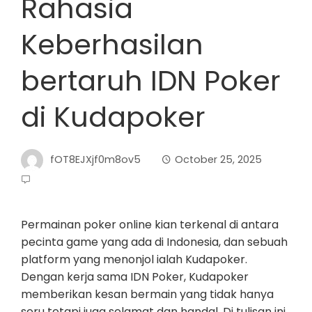
Rahasia
Keberhasilan
bertaruh IDN Poker
di Kudapoker
fOT8EJXjf0m8ov5
October 25, 2025
Permainan poker online kian terkenal di antara
pecinta game yang ada di Indonesia, dan sebuah
platform yang menonjol ialah Kudapoker.
Dengan kerja sama IDN Poker, Kudapoker
memberikan kesan bermain yang tidak hanya
seru tetapi juga selamat dan handal. Di tulisan ini