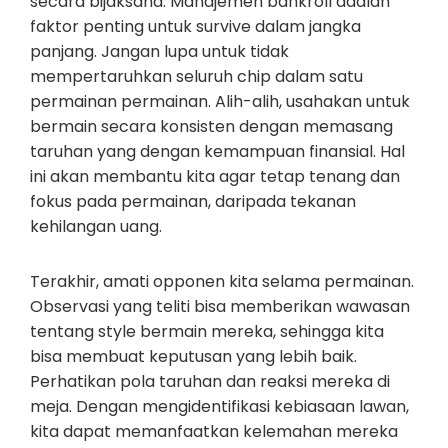
secara bijaksana. Manajemen bankroll adalah
faktor penting untuk survive dalam jangka
panjang. Jangan lupa untuk tidak
mempertaruhkan seluruh chip dalam satu
permainan permainan. Alih-alih, usahakan untuk
bermain secara konsisten dengan memasang
taruhan yang dengan kemampuan finansial. Hal
ini akan membantu kita agar tetap tenang dan
fokus pada permainan, daripada tekanan
kehilangan uang.
Terakhir, amati opponen kita selama permainan.
Observasi yang teliti bisa memberikan wawasan
tentang style bermain mereka, sehingga kita
bisa membuat keputusan yang lebih baik.
Perhatikan pola taruhan dan reaksi mereka di
meja. Dengan mengidentifikasi kebiasaan lawan,
kita dapat memanfaatkan kelemahan mereka