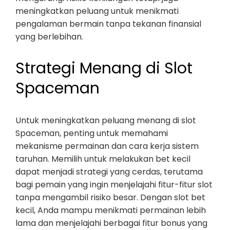
meningkatkan peluang untuk menikmati
pengalaman bermain tanpa tekanan finansial
yang berlebihan.
Strategi Menang di Slot
Spaceman
Untuk meningkatkan peluang menang di slot
Spaceman, penting untuk memahami
mekanisme permainan dan cara kerja sistem
taruhan. Memilih untuk melakukan bet kecil
dapat menjadi strategi yang cerdas, terutama
bagi pemain yang ingin menjelajahi fitur-fitur slot
tanpa mengambil risiko besar. Dengan slot bet
kecil, Anda mampu menikmati permainan lebih
lama dan menjelajahi berbagai fitur bonus yang