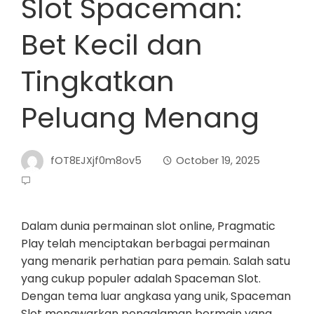
Slot Spaceman:
Bet Kecil dan
Tingkatkan
Peluang Menang
fOT8EJXjf0m8ov5
October 19, 2025
Dalam dunia permainan slot online, Pragmatic
Play telah menciptakan berbagai permainan
yang menarik perhatian para pemain. Salah satu
yang cukup populer adalah Spaceman Slot.
Dengan tema luar angkasa yang unik, Spaceman
Slot menawarkan pengalaman bermain yang