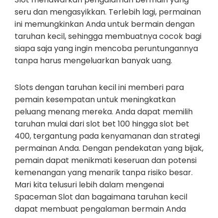
seru dan mengasyikkan. Terlebih lagi, permainan
ini memungkinkan Anda untuk bermain dengan
taruhan kecil, sehingga membuatnya cocok bagi
siapa saja yang ingin mencoba peruntungannya
tanpa harus mengeluarkan banyak uang.
Slots dengan taruhan kecil ini memberi para
pemain kesempatan untuk meningkatkan
peluang menang mereka. Anda dapat memilih
taruhan mulai dari slot bet 100 hingga slot bet
400, tergantung pada kenyamanan dan strategi
permainan Anda. Dengan pendekatan yang bijak,
pemain dapat menikmati keseruan dan potensi
kemenangan yang menarik tanpa risiko besar.
Mari kita telusuri lebih dalam mengenai
Spaceman Slot dan bagaimana taruhan kecil
dapat membuat pengalaman bermain Anda