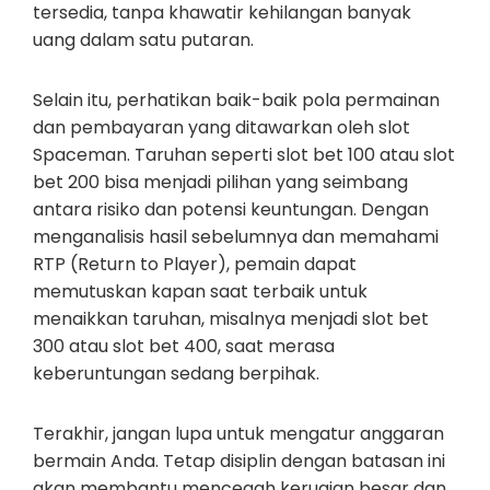
tersedia, tanpa khawatir kehilangan banyak
uang dalam satu putaran.
Selain itu, perhatikan baik-baik pola permainan
dan pembayaran yang ditawarkan oleh slot
Spaceman. Taruhan seperti slot bet 100 atau slot
bet 200 bisa menjadi pilihan yang seimbang
antara risiko dan potensi keuntungan. Dengan
menganalisis hasil sebelumnya dan memahami
RTP (Return to Player), pemain dapat
memutuskan kapan saat terbaik untuk
menaikkan taruhan, misalnya menjadi slot bet
300 atau slot bet 400, saat merasa
keberuntungan sedang berpihak.
Terakhir, jangan lupa untuk mengatur anggaran
bermain Anda. Tetap disiplin dengan batasan ini
akan membantu mencegah kerugian besar dan