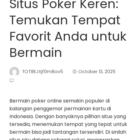
Situs Poker Keren:
Temukan Tempat
Favorit Anda untuk
Bermain
fOT8EJXjf0m8ov5
October 13, 2025
Bermain poker online semakin populer di
kalangan penggemar permainan kartu di
Indonesia. Dengan banyaknya pilihan situs yang
tersedia, menemukan tempat yang tepat untuk
bermain bisa jadi tantangan tersendiri. Di sinilah
situs pkv datang sebagai solusi, menawarkan