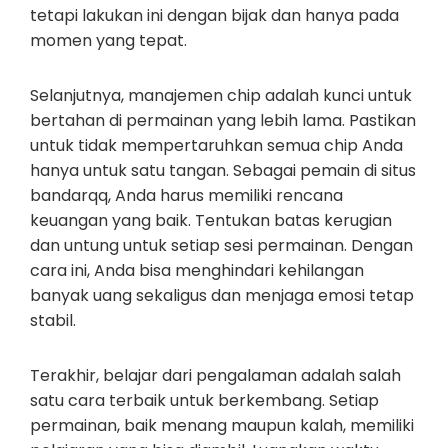
tetapi lakukan ini dengan bijak dan hanya pada
momen yang tepat.
Selanjutnya, manajemen chip adalah kunci untuk
bertahan di permainan yang lebih lama. Pastikan
untuk tidak mempertaruhkan semua chip Anda
hanya untuk satu tangan. Sebagai pemain di situs
bandarqq, Anda harus memiliki rencana
keuangan yang baik. Tentukan batas kerugian
dan untung untuk setiap sesi permainan. Dengan
cara ini, Anda bisa menghindari kehilangan
banyak uang sekaligus dan menjaga emosi tetap
stabil.
Terakhir, belajar dari pengalaman adalah salah
satu cara terbaik untuk berkembang. Setiap
permainan, baik menang maupun kalah, memiliki