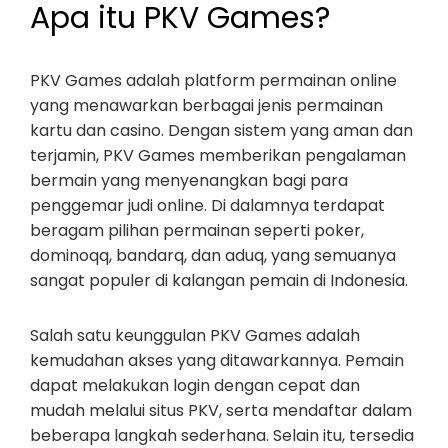
Apa itu PKV Games?
PKV Games adalah platform permainan online
yang menawarkan berbagai jenis permainan
kartu dan casino. Dengan sistem yang aman dan
terjamin, PKV Games memberikan pengalaman
bermain yang menyenangkan bagi para
penggemar judi online. Di dalamnya terdapat
beragam pilihan permainan seperti poker,
dominoqq, bandarq, dan aduq, yang semuanya
sangat populer di kalangan pemain di Indonesia.
Salah satu keunggulan PKV Games adalah
kemudahan akses yang ditawarkannya. Pemain
dapat melakukan login dengan cepat dan
mudah melalui situs PKV, serta mendaftar dalam
beberapa langkah sederhana. Selain itu, tersedia