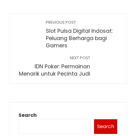
PREVIOUS POST
Slot Pulsa Digital Indosat:
Peluang Berharga bagi
Gamers
NEXT POST
IDN Poker: Permainan
Menarik untuk Pecinta Judi
Search
Search