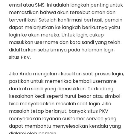
email atau SMS. Ini adalah langkah penting untuk
memastikan bahwa akun tersebut aman dan
terverifikasi. Setelah konfirmasi berhasil, pemain
dapat melanjutkan ke langkah berikutnya yaitu
login ke akun mereka. Untuk login, cukup
masukkan username dan kata sandi yang telah
didaftarkan sebelumnya pada halaman login
situs PKV.
Jika Anda mengalami kesulitan saat proses login,
pastikan untuk memeriksa kembali username
dan kata sandi yang dimasukkan. Terkadang
kesalahan kecil seperti huruf besar atau simbol
bisa menyebabkan masalah saat login. Jika
masalah tetap berlanjut, banyak situs PKV
menyediakan layanan customer service yang
dapat membantu menyelesaikan kendala yang
dialami oleh pemain.