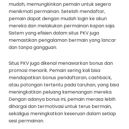
mudah, memungkinkan pemain untuk segera
menikmati permainan. Setelah mendaftar,
pemain dapat dengan mudah login ke akun
mereka dan melakukan permainan kapan saja.
Sistem yang efisien dalam situs PKV juga
memastikan pengalaman bermain yang lancar
dan tanpa gangguan.
Situs PKV juga dikenal menawarkan bonus dan
promosi menarik. Pemain sering kali bisa
mendapatkan bonus pendaftaran, cashback,
atau potongan tertentu pada taruhan, yang bisa
meningkatkan peluang kemenangan mereka.
Dengan adanya bonus ini, pemain merasa lebih
dihargai dan termotivasi untuk terus bermain,
sekaligus meningkatkan keseruan dalam setiap
sesi permainan.