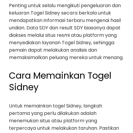
Penting untuk selalu mengikuti pengeluaran dan
keluaran Togel Sidney secara berkala untuk
mendapatkan informasi terbaru mengenai hasil
undian. Data SDY dan result SDY biasanya dapat
diakses melalui situs resmi atau platform yang
menyediakan layanan Togel Sidney, sehingga
pemain dapat melakukan analisis dan
memaksimalkan peluang mereka untuk menang.
Cara Memainkan Togel
Sidney
Untuk memainkan togel Sidney, langkah
pertama yang perlu dilakukan adalah
menemukan situs atau platform yang
terpercaya untuk melakukan taruhan. Pastikan