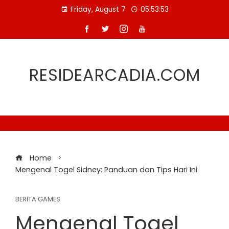
Skip
Friday, August 7
05:53:54
to
content
RESIDEARCADIA.COM
Home
Mengenal Togel Sidney: Panduan dan Tips Hari Ini
BERITA GAMES
Mengenal Togel