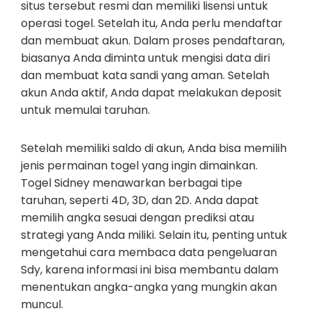
situs tersebut resmi dan memiliki lisensi untuk
operasi togel. Setelah itu, Anda perlu mendaftar
dan membuat akun. Dalam proses pendaftaran,
biasanya Anda diminta untuk mengisi data diri
dan membuat kata sandi yang aman. Setelah
akun Anda aktif, Anda dapat melakukan deposit
untuk memulai taruhan.
Setelah memiliki saldo di akun, Anda bisa memilih
jenis permainan togel yang ingin dimainkan.
Togel Sidney menawarkan berbagai tipe
taruhan, seperti 4D, 3D, dan 2D. Anda dapat
memilih angka sesuai dengan prediksi atau
strategi yang Anda miliki. Selain itu, penting untuk
mengetahui cara membaca data pengeluaran
Sdy, karena informasi ini bisa membantu dalam
menentukan angka-angka yang mungkin akan
muncul.