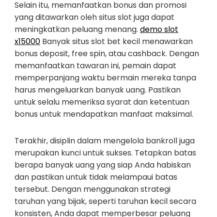
Selain itu, memanfaatkan bonus dan promosi
yang ditawarkan oleh situs slot juga dapat
meningkatkan peluang menang.
demo slot
x15000
Banyak situs slot bet kecil menawarkan
bonus deposit, free spin, atau cashback. Dengan
memanfaatkan tawaran ini, pemain dapat
memperpanjang waktu bermain mereka tanpa
harus mengeluarkan banyak uang. Pastikan
untuk selalu memeriksa syarat dan ketentuan
bonus untuk mendapatkan manfaat maksimal.
Terakhir, disiplin dalam mengelola bankroll juga
merupakan kunci untuk sukses. Tetapkan batas
berapa banyak uang yang siap Anda habiskan
dan pastikan untuk tidak melampaui batas
tersebut. Dengan menggunakan strategi
taruhan yang bijak, seperti taruhan kecil secara
konsisten, Anda dapat memperbesar peluang