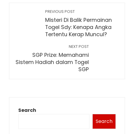
PREVIOUS POST
Misteri Di Balik Permainan
Togel Sdy: Kenapa Angka
Tertentu Kerap Muncul?
NEXT POST
SGP Prize: Memahami
Sistem Hadiah dalam Togel
SGP
Search
Search