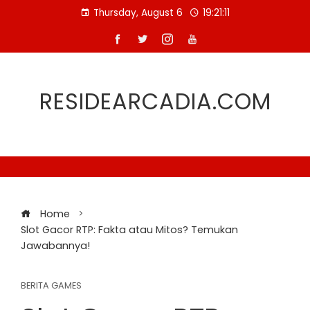
Skip
Thursday, August 6
19:21:12
to
content
RESIDEARCADIA.COM
Home
Slot Gacor RTP: Fakta atau Mitos? Temukan
Jawabannya!
BERITA GAMES