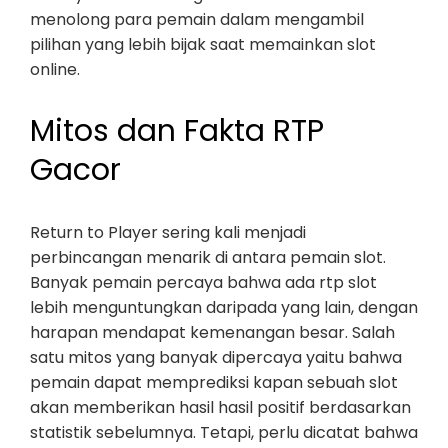
menolong para pemain dalam mengambil
pilihan yang lebih bijak saat memainkan slot
online.
Mitos dan Fakta RTP
Gacor
Return to Player sering kali menjadi
perbincangan menarik di antara pemain slot.
Banyak pemain percaya bahwa ada rtp slot
lebih menguntungkan daripada yang lain, dengan
harapan mendapat kemenangan besar. Salah
satu mitos yang banyak dipercaya yaitu bahwa
pemain dapat memprediksi kapan sebuah slot
akan memberikan hasil hasil positif berdasarkan
statistik sebelumnya. Tetapi, perlu dicatat bahwa