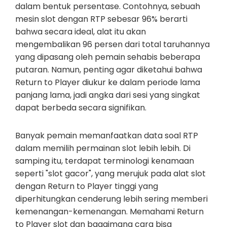
dalam bentuk persentase. Contohnya, sebuah
mesin slot dengan RTP sebesar 96% berarti
bahwa secara ideal, alat itu akan
mengembalikan 96 persen dari total taruhannya
yang dipasang oleh pemain sehabis beberapa
putaran. Namun, penting agar diketahui bahwa
Return to Player diukur ke dalam periode lama
panjang lama, jadi angka dari sesi yang singkat
dapat berbeda secara signifikan.
Banyak pemain memanfaatkan data soal RTP
dalam memilih permainan slot lebih lebih. Di
samping itu, terdapat terminologi kenamaan
seperti "slot gacor", yang merujuk pada alat slot
dengan Return to Player tinggi yang
diperhitungkan cenderung lebih sering memberi
kemenangan-kemenangan. Memahami Return
to Player slot dan bagaimana cara bisa