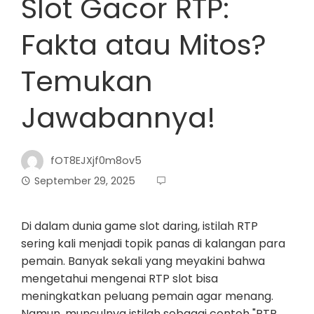
Slot Gacor RTP:
Fakta atau Mitos?
Temukan
Jawabannya!
fOT8EJXjf0m8ov5
September 29, 2025
Di dalam dunia game slot daring, istilah RTP
sering kali menjadi topik panas di kalangan para
pemain. Banyak sekali yang meyakini bahwa
mengetahui mengenai RTP slot bisa
meningkatkan peluang pemain agar menang.
Namun, munculnya istilah sebagai contoh "RTP