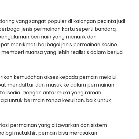
ing yang sangat populer di kalangan pecinta judi
 berbagai jenis permainan kartu seperti bandarq,
pengalaman bermain yang menarik dan
at menikmati berbagai jenis permainan kasino
 memberi nuansa yang lebih realistis dalam berjudi
rikan kemudahan akses kepada pemain melalui
apat mendaftar dan masuk ke dalam permainan
 tersedia. Dengan antarmuka yang ramah
a untuk bermain tanpa kesulitan, baik untuk
riasi permainan yang ditawarkan dan sistem
ologi mutakhir, pemain bisa merasakan