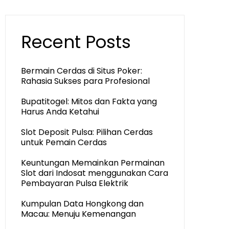
Recent Posts
Bermain Cerdas di Situs Poker:
Rahasia Sukses para Profesional
Bupatitogel: Mitos dan Fakta yang
Harus Anda Ketahui
Slot Deposit Pulsa: Pilihan Cerdas
untuk Pemain Cerdas
Keuntungan Memainkan Permainan
Slot dari Indosat menggunakan Cara
Pembayaran Pulsa Elektrik
Kumpulan Data Hongkong dan
Macau: Menuju Kemenangan