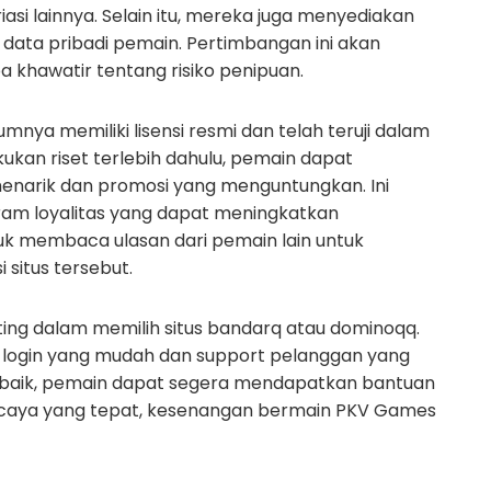
si lainnya. Selain itu, mereka juga menyediakan
data pribadi pemain. Pertimbangan ini akan
khawatir tentang risiko penipuan.
ya memiliki lisensi resmi dan telah teruji dalam
kan riset terlebih dahulu, pemain dapat
narik dan promosi yang menguntungkan. Ini
ram loyalitas yang dapat meningkatkan
k membaca ulasan dari pemain lain untuk
situs tersebut.
enting dalam memilih situs bandarq atau dominoqq.
i login yang mudah dan support pelanggan yang
 baik, pemain dapat segera mendapatkan bantuan
percaya yang tepat, kesenangan bermain PKV Games