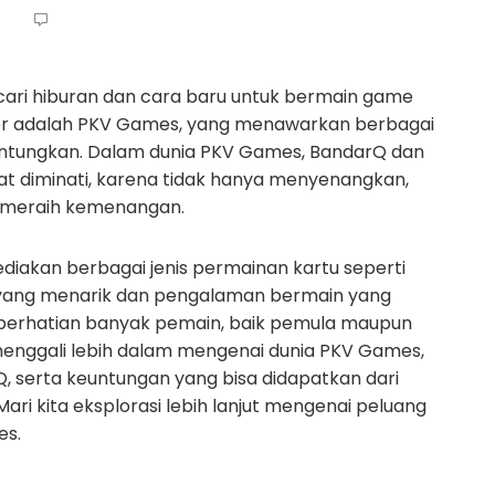
encari hiburan dan cara baru untuk bermain game
uler adalah PKV Games, yang menawarkan berbagai
tungkan. Dalam dunia PKV Games, BandarQ dan
t diminati, karena tidak hanya menyenangkan,
k meraih kemenangan.
akan berbagai jenis permainan kartu seperti
r yang menarik dan pengalaman bermain yang
k perhatian banyak pemain, baik pemula maupun
menggali lebih dalam mengenai dunia PKV Games,
serta keuntungan yang bisa didapatkan dari
ari kita eksplorasi lebih lanjut mengenai peluang
es.