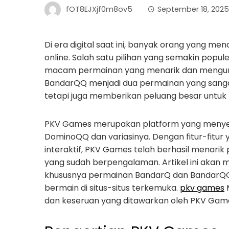
fOT8EJXjf0m8ov5
September 18, 2025
Di era digital saat ini, banyak orang yang m
online. Salah satu pilihan yang semakin pop
macam permainan yang menarik dan mengun
BandarQQ menjadi dua permainan yang sanga
tetapi juga memberikan peluang besar untu
PKV Games merupakan platform yang menyedi
DominoQQ dan variasinya. Dengan fitur-fitu
interaktif, PKV Games telah berhasil menari
yang sudah berpengalaman. Artikel ini akan 
khususnya permainan BandarQ dan BandarQQ, 
bermain di situs-situs terkemuka.
pkv games
M
dan keseruan yang ditawarkan oleh PKV Gam