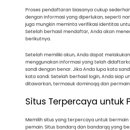
Proses pendaftaran biasanya cukup sederhana
dengan informasi yang diperlukan, seperti nam
juga mungkin meminta verifikasi identitas u
Setelah berhasil mendaftar, Anda akan mene
berikutnya.
Setelah memiliki akun, Anda dapat melakukan
menggunakan informasi yang telah didaftar
sandi dengan benar. Jika Anda lupa kata sand
kata sandi. Setelah berhasil login, Anda siap
ditawarkan, termasuk dominoqq dan permaina
Situs Terpercaya untuk
Memilih situs yang terpercaya untuk bermai
pemain. Situs bandarq dan bandarqq yang be