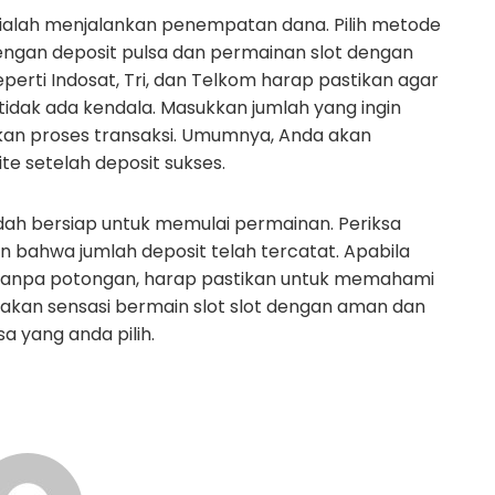
 ialah menjalankan penempatan dana. Pilih metode
engan deposit pulsa dan permainan slot dengan
erti Indosat, Tri, dan Telkom harap pastikan agar
idak ada kendala. Masukkan jumlah yang ingin
skan proses transaksi. Umumnya, Anda akan
e setelah deposit sukses.
ah bersiap untuk memulai permainan. Periksa
 bahwa jumlah deposit telah tercatat. Apabila
 tanpa potongan, harap pastikan untuk memahami
sakan sensasi bermain slot slot dengan aman dan
a yang anda pilih.