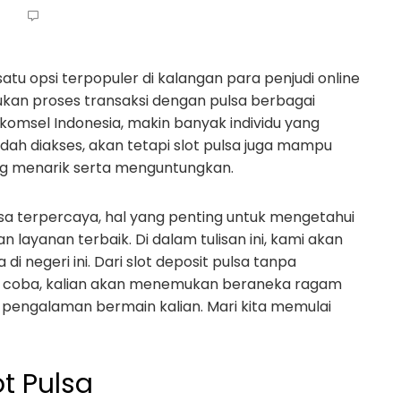
satu opsi terpopuler di kalangan para penjudi online
kukan proses transaksi dengan pulsa berbagai
elkomsel Indonesia, makin banyak individu yang
dah diakses, akan tetapi slot pulsa juga mampu
g menarik serta menguntungkan.
ulsa terpercaya, hal yang penting untuk mengetahui
ayanan terbaik. Di dalam tulisan ini, kami akan
i negeri ini. Dari slot deposit pulsa tanpa
da coba, kalian akan menemukan beraneka ragam
pengalaman bermain kalian. Mari kita memulai
t Pulsa