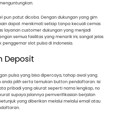
 menguntungkan.
sel pun patut dicoba. Dengan dukungan yang gim
main dapat menikmati setiap tanpa kecuali cemas
as layanan customer dukungan yang menjadi
ngan semua fasilitas yang menarik ini, sangat jelas
uk penggemar slot pulsa di Indonesia.
n Deposit
an pulsa yang bisa dipercaya, tahap awal yang
n anda pilih serta temukan button pendaftaran. Isi
ata pribadi yang akurat seperti nama lengkap, no
akurat supaya jalannya pemverifikasian berjalan
petunjuk yang diberikan melalui melalui email atau
daftaran.