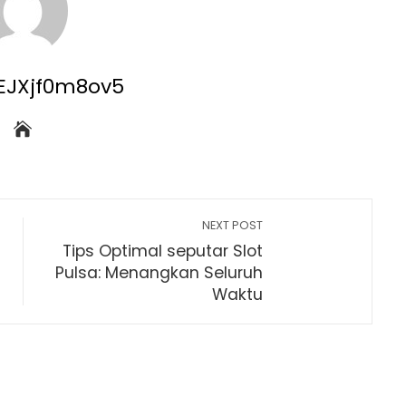
8EJXjf0m8ov5
NEXT POST
Tips Optimal seputar Slot
Pulsa: Menangkan Seluruh
Waktu