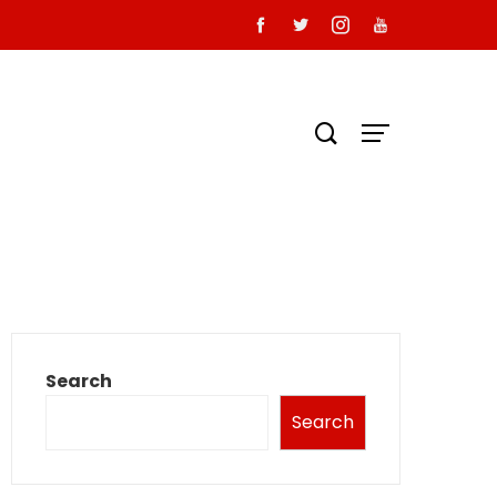
Search
Search