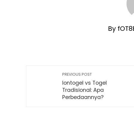
By fOT
PREVIOUS POST
Iontogel vs Togel
Tradisional: Apa
Perbedaannya?