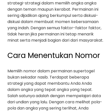
strategi-strategi dalam memilih angka angka
dengan teman maupun kerabat. Permainan ini
sering dijadikan ajang berkumpul serta diskusi-
diskusi dalam membuat momen kebersamaan
yang indah. Dengan semua faktor-faktor faktor,
tidak heran jika permainan ini tetap menarik
minat serta menjadi bagian dari dari masyarakat.
Cara Menentukan Nomor
Memilih nomor dalam permainan supertogel
bukan sekadar nasib. Terdapat beberapa
strategi yang dapat membantu Anda Anda
dalam angka yang tepat angka yang tepat.
Salah satunya adalah dengan mempelajari data
dari undian yang lalu. Dengan cara melihat pola-
pola dan angka yang sering terlihat, Anda