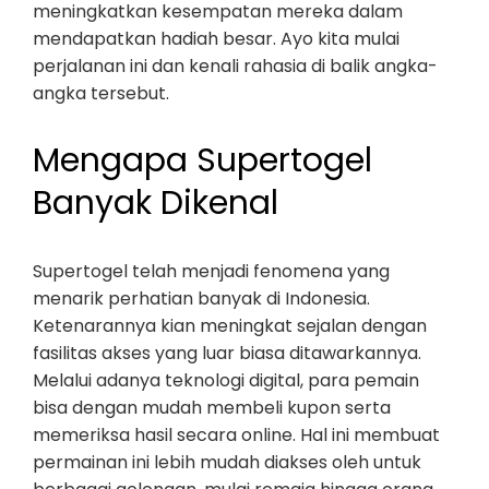
meningkatkan kesempatan mereka dalam
mendapatkan hadiah besar. Ayo kita mulai
perjalanan ini dan kenali rahasia di balik angka-
angka tersebut.
Mengapa Supertogel
Banyak Dikenal
Supertogel telah menjadi fenomena yang
menarik perhatian banyak di Indonesia.
Ketenarannya kian meningkat sejalan dengan
fasilitas akses yang luar biasa ditawarkannya.
Melalui adanya teknologi digital, para pemain
bisa dengan mudah membeli kupon serta
memeriksa hasil secara online. Hal ini membuat
permainan ini lebih mudah diakses oleh untuk