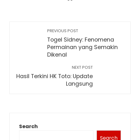
PREVIOUS POST
Togel Sidney: Fenomena
Permainan yang Semakin
Dikenal
NEXT POST
Hasil Terkini HK Toto: Update
Langsung
Search
Search