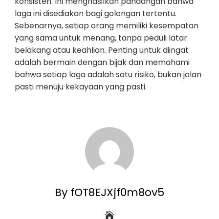
konsisten. Ini menghasilkan pandangan bahwa
laga ini disediakan bagi golongan tertentu.
Sebenarnya, setiap orang memiliki kesempatan
yang sama untuk menang, tanpa peduli latar
belakang atau keahlian. Penting untuk diingat
adalah bermain dengan bijak dan memahami
bahwa setiap laga adalah satu risiko, bukan jalan
pasti menuju kekayaan yang pasti.
By fOT8EJXjf0m8ov5