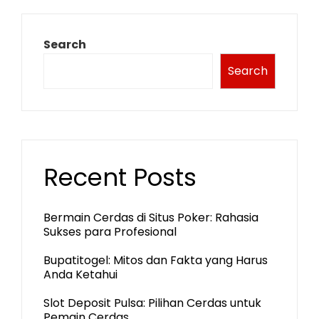
Search
Search
Recent Posts
Bermain Cerdas di Situs Poker: Rahasia
Sukses para Profesional
Bupatitogel: Mitos dan Fakta yang Harus
Anda Ketahui
Slot Deposit Pulsa: Pilihan Cerdas untuk
Pemain Cerdas