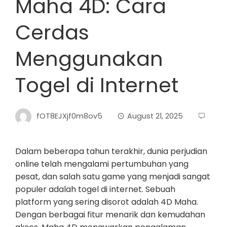
Maha 4D: Cara
Cerdas
Menggunakan
Togel di Internet
fOT8EJXjf0m8ov5
August 21, 2025
Dalam beberapa tahun terakhir, dunia perjudian
online telah mengalami pertumbuhan yang
pesat, dan salah satu game yang menjadi sangat
populer adalah togel di internet. Sebuah
platform yang sering disorot adalah 4D Maha.
Dengan berbagai fitur menarik dan kemudahan