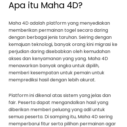
Apa itu Maha 4D?
Maha 4D adalah platform yang menyediakan
memberikan permainan togel secara daring
dengan berbagai jenis taruhan. Seiring dengan
kemajuan teknologi, banyak orang kini migrasi ke
perjudian daring disebabkan oleh kemudahan
akses dan kenyamanan yang yang. Maha 4D
menawarkan banyak angka untuk dipilih,
memberi kesempatan untuk pemain untuk
memprediksi hasil dengan lebih akurat.
Platform ini dikenal atas sistem yang jelas dan
fair. Peserta dapat mengandalkan hasil yang
diberikan memberi peluang yang adil untuk
semua peserta. Di samping itu, Maha 4D sering
memperbarui fitur serta pilihan permainan agar