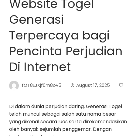
Website Togel
Generasi
Terpercaya bagi
Pencinta Perjudian
Di Internet
fOT8EJXjf0m8ov5
August 17, 2025
Di dalam dunia perjudian daring, Generasi Togel
telah muncul sebagai salah satu nama besar
yang dikenal secara luas serta direkomendasikan
oleh banyak sejumlah penggemar. Dengan