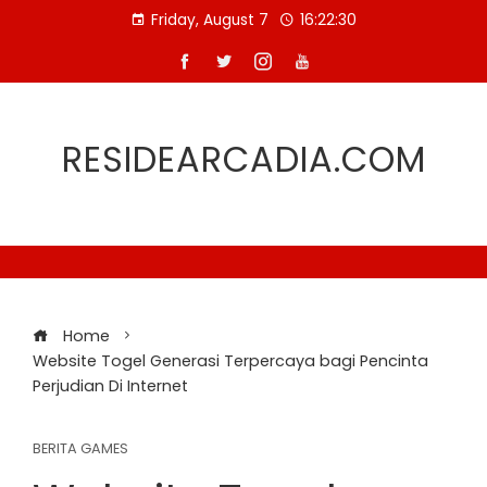
Skip
Friday, August 7
16:22:30
to
content
RESIDEARCADIA.COM
Home
Website Togel Generasi Terpercaya bagi Pencinta
Perjudian Di Internet
BERITA GAMES