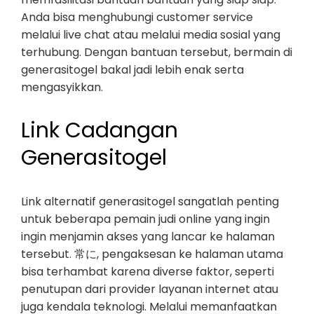
Anda bisa menghubungi customer service
melalui live chat atau melalui media sosial yang
terhubung. Dengan bantuan tersebut, bermain di
generasitogel bakal jadi lebih enak serta
mengasyikkan.
Link Cadangan
Generasitogel
Link alternatif generasitogel sangatlah penting
untuk beberapa pemain judi online yang ingin
ingin menjamin akses yang lancar ke halaman
tersebut. 常に, pengaksesan ke halaman utama
bisa terhambat karena diverse faktor, seperti
penutupan dari provider layanan internet atau
juga kendala teknologi. Melalui memanfaatkan