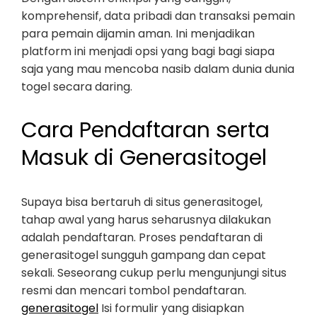
komprehensif, data pribadi dan transaksi pemain
para pemain dijamin aman. Ini menjadikan
platform ini menjadi opsi yang bagi bagi siapa
saja yang mau mencoba nasib dalam dunia dunia
togel secara daring.
Cara Pendaftaran serta
Masuk di Generasitogel
Supaya bisa bertaruh di situs generasitogel,
tahap awal yang harus seharusnya dilakukan
adalah pendaftaran. Proses pendaftaran di
generasitogel sungguh gampang dan cepat
sekali. Seseorang cukup perlu mengunjungi situs
resmi dan mencari tombol pendaftaran.
generasitogel
Isi formulir yang disiapkan