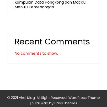
Kumpulan Data Hongkong dan Macau:
Menuju Kemenangan
Recent Comments
No comments to show.
© 2021 Viral Mag. All Right Reserved.
WordPress Theme
|
Viral Mag
by HashThemes