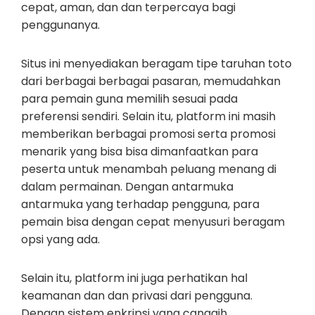
cepat, aman, dan dan terpercaya bagi
penggunanya.
Situs ini menyediakan beragam tipe taruhan toto
dari berbagai berbagai pasaran, memudahkan
para pemain guna memilih sesuai pada
preferensi sendiri. Selain itu, platform ini masih
memberikan berbagai promosi serta promosi
menarik yang bisa bisa dimanfaatkan para
peserta untuk menambah peluang menang di
dalam permainan. Dengan antarmuka
antarmuka yang terhadap pengguna, para
pemain bisa dengan cepat menyusuri beragam
opsi yang ada.
Selain itu, platform ini juga perhatikan hal
keamanan dan dan privasi dari pengguna.
Dengan sistem enkripsi yang canggih,