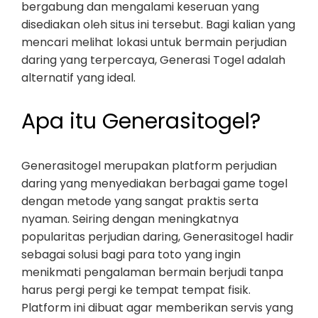
bergabung dan mengalami keseruan yang
disediakan oleh situs ini tersebut. Bagi kalian yang
mencari melihat lokasi untuk bermain perjudian
daring yang terpercaya, Generasi Togel adalah
alternatif yang ideal.
Apa itu Generasitogel?
Generasitogel merupakan platform perjudian
daring yang menyediakan berbagai game togel
dengan metode yang sangat praktis serta
nyaman. Seiring dengan meningkatnya
popularitas perjudian daring, Generasitogel hadir
sebagai solusi bagi para toto yang ingin
menikmati pengalaman bermain berjudi tanpa
harus pergi pergi ke tempat tempat fisik.
Platform ini dibuat agar memberikan servis yang