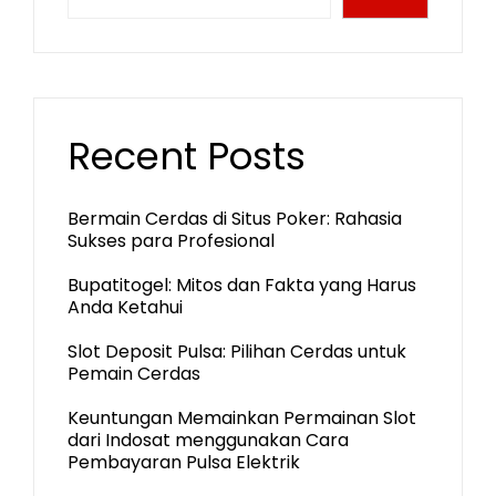
Recent Posts
Bermain Cerdas di Situs Poker: Rahasia
Sukses para Profesional
Bupatitogel: Mitos dan Fakta yang Harus
Anda Ketahui
Slot Deposit Pulsa: Pilihan Cerdas untuk
Pemain Cerdas
Keuntungan Memainkan Permainan Slot
dari Indosat menggunakan Cara
Pembayaran Pulsa Elektrik