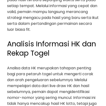
setiap tempat. Melalui informasi yang cepat dan
valid, pemain mampu langsung merancang
strategi mengacu pada hasil yang baru serta ikut
serta dalam pertandingan permainan secara
luar biasa fit.
Analisis Informasi HK dan
Rekap Togel
Analisa data HK merupakan tahapan penting
bagi para petaruh togel untuk mengerti corak
dan arah pengeluaran sebelumnya. Melalui
mempelajari data dari live draw HK dan hasil
sebelumnya, pemain dapat mengidentifikasi
nomor-nomor yang sering muncul. Informasi ini
tidak hanya mencakup hasil HK lotto, tetapi juga