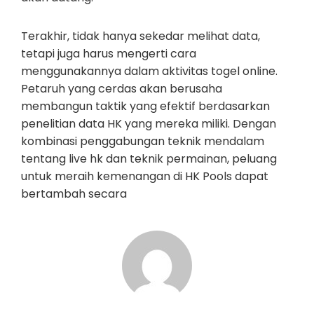
Terakhir, tidak hanya sekedar melihat data,
tetapi juga harus mengerti cara
menggunakannya dalam aktivitas togel online.
Petaruh yang cerdas akan berusaha
membangun taktik yang efektif berdasarkan
penelitian data HK yang mereka miliki. Dengan
kombinasi penggabungan teknik mendalam
tentang live hk dan teknik permainan, peluang
untuk meraih kemenangan di HK Pools dapat
bertambah secara