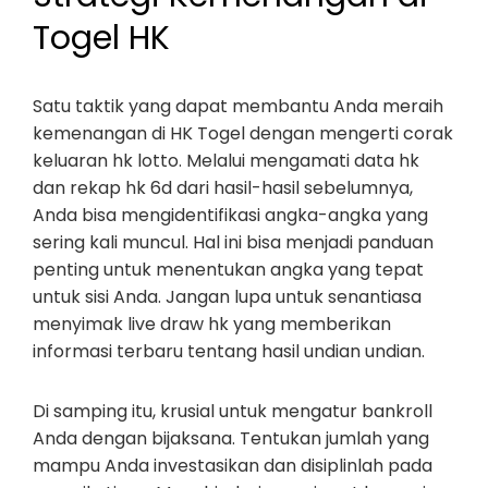
Togel HK
Satu taktik yang dapat membantu Anda meraih
kemenangan di HK Togel dengan mengerti corak
keluaran hk lotto. Melalui mengamati data hk
dan rekap hk 6d dari hasil-hasil sebelumnya,
Anda bisa mengidentifikasi angka-angka yang
sering kali muncul. Hal ini bisa menjadi panduan
penting untuk menentukan angka yang tepat
untuk sisi Anda. Jangan lupa untuk senantiasa
menyimak live draw hk yang memberikan
informasi terbaru tentang hasil undian undian.
Di samping itu, krusial untuk mengatur bankroll
Anda dengan bijaksana. Tentukan jumlah yang
mampu Anda investasikan dan disiplinlah pada