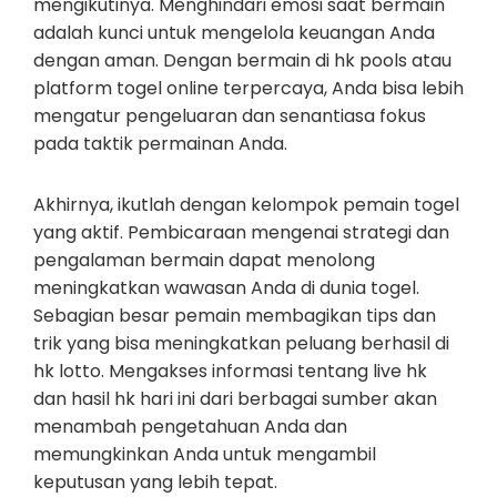
mengikutinya. Menghindari emosi saat bermain
adalah kunci untuk mengelola keuangan Anda
dengan aman. Dengan bermain di hk pools atau
platform togel online terpercaya, Anda bisa lebih
mengatur pengeluaran dan senantiasa fokus
pada taktik permainan Anda.
Akhirnya, ikutlah dengan kelompok pemain togel
yang aktif. Pembicaraan mengenai strategi dan
pengalaman bermain dapat menolong
meningkatkan wawasan Anda di dunia togel.
Sebagian besar pemain membagikan tips dan
trik yang bisa meningkatkan peluang berhasil di
hk lotto. Mengakses informasi tentang live hk
dan hasil hk hari ini dari berbagai sumber akan
menambah pengetahuan Anda dan
memungkinkan Anda untuk mengambil
keputusan yang lebih tepat.