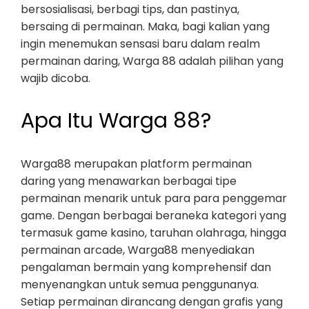
bersosialisasi, berbagi tips, dan pastinya,
bersaing di permainan. Maka, bagi kalian yang
ingin menemukan sensasi baru dalam realm
permainan daring, Warga 88 adalah pilihan yang
wajib dicoba.
Apa Itu Warga 88?
Warga88 merupakan platform permainan
daring yang menawarkan berbagai tipe
permainan menarik untuk para para penggemar
game. Dengan berbagai beraneka kategori yang
termasuk game kasino, taruhan olahraga, hingga
permainan arcade, Warga88 menyediakan
pengalaman bermain yang komprehensif dan
menyenangkan untuk semua penggunanya.
Setiap permainan dirancang dengan grafis yang