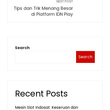
NEXT POST
Tips dan Trik Menang Besar
di Platform IDN Play
Search
Search
Recent Posts
Mesin Slot Indosat: Keseruan dan