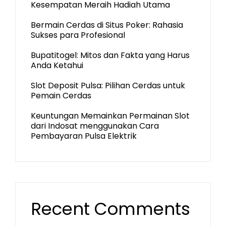
Kesempatan Meraih Hadiah Utama
Bermain Cerdas di Situs Poker: Rahasia
Sukses para Profesional
Bupatitogel: Mitos dan Fakta yang Harus
Anda Ketahui
Slot Deposit Pulsa: Pilihan Cerdas untuk
Pemain Cerdas
Keuntungan Memainkan Permainan Slot
dari Indosat menggunakan Cara
Pembayaran Pulsa Elektrik
Recent Comments