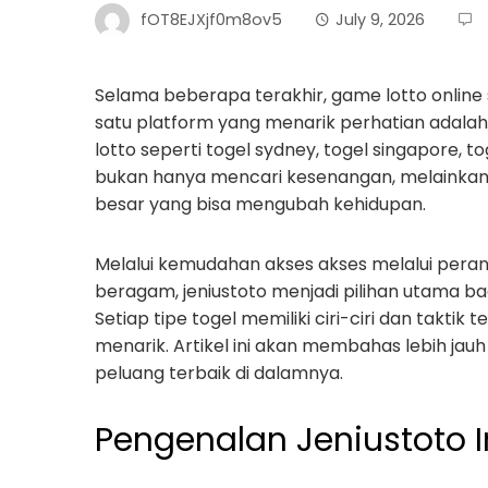
fOT8EJXjf0m8ov5
July 9, 2026
Selama beberapa terakhir, game lotto online s
satu platform yang menarik perhatian adala
lotto seperti togel sydney, togel singapore,
bukan hanya mencari kesenangan, melainkan
besar yang bisa mengubah kehidupan.
Melalui kemudahan akses akses melalui pera
beragam, jeniustoto menjadi pilihan utama b
Setiap tipe togel memiliki ciri-ciri dan takt
menarik. Artikel ini akan membahas lebih jau
peluang terbaik di dalamnya.
Pengenalan Jeniustoto 