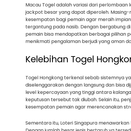
Macau Togel adalah variasi dari perlombaan l
jackpot besar yang dapat diperoleh. Masin
kesempatan bagi pemain agar meraih impian m
tergantung pada nasib. Dengan bergabung di ik
pemain bisa mendapatkan berbagai pilihan pe
menikmati pengalaman berjudi yang aman d
Kelebihan Togel Hongk
Togel Hongkong terkenal sebab sistemnya yang
diselenggarakan dengan langsung dan bisa dij
level kepercayaan yang tinggi antara kalan
keputusan tersebut tak diubah. Selain itu, 
kesempatan pemain agar merencanakan stra
Sementara itu, Loteri Singapura menawarkan 
Dengan jumlah besar jenis bertaruh yg tersed