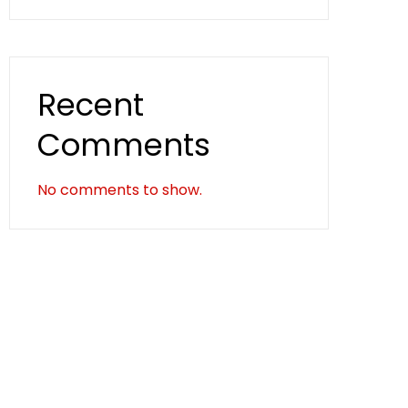
Recent
Comments
No comments to show.