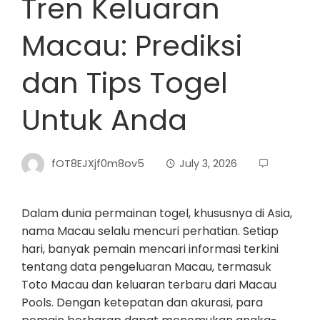
Tren Keluaran
Macau: Prediksi
dan Tips Togel
Untuk Anda
fOT8EJXjf0m8ov5
July 3, 2026
Dalam dunia permainan togel, khususnya di Asia,
nama Macau selalu mencuri perhatian. Setiap
hari, banyak pemain mencari informasi terkini
tentang data pengeluaran Macau, termasuk
Toto Macau dan keluaran terbaru dari Macau
Pools. Dengan ketepatan dan akurasi, para