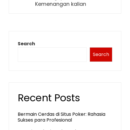
Kemenangan kalian
Search
Search
Recent Posts
Bermain Cerdas di Situs Poker: Rahasia
Sukses para Profesional