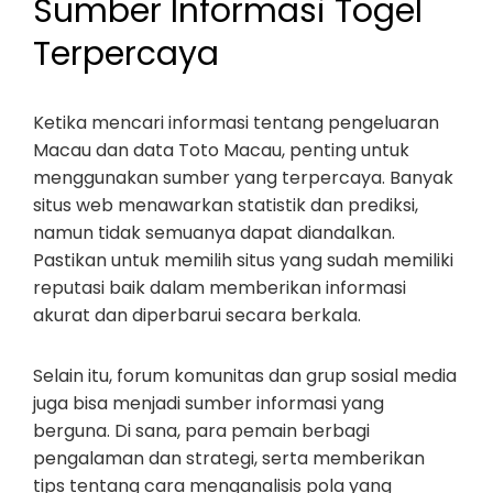
Sumber Informasi Togel
Terpercaya
Ketika mencari informasi tentang pengeluaran
Macau dan data Toto Macau, penting untuk
menggunakan sumber yang terpercaya. Banyak
situs web menawarkan statistik dan prediksi,
namun tidak semuanya dapat diandalkan.
Pastikan untuk memilih situs yang sudah memiliki
reputasi baik dalam memberikan informasi
akurat dan diperbarui secara berkala.
Selain itu, forum komunitas dan grup sosial media
juga bisa menjadi sumber informasi yang
berguna. Di sana, para pemain berbagi
pengalaman dan strategi, serta memberikan
tips tentang cara menganalisis pola yang