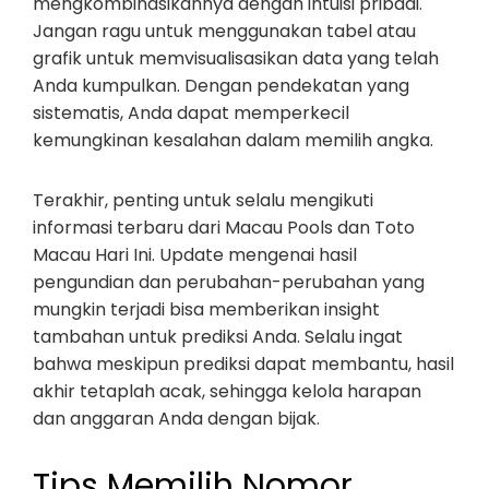
mengkombinasikannya dengan intuisi pribadi.
Jangan ragu untuk menggunakan tabel atau
grafik untuk memvisualisasikan data yang telah
Anda kumpulkan. Dengan pendekatan yang
sistematis, Anda dapat memperkecil
kemungkinan kesalahan dalam memilih angka.
Terakhir, penting untuk selalu mengikuti
informasi terbaru dari Macau Pools dan Toto
Macau Hari Ini. Update mengenai hasil
pengundian dan perubahan-perubahan yang
mungkin terjadi bisa memberikan insight
tambahan untuk prediksi Anda. Selalu ingat
bahwa meskipun prediksi dapat membantu, hasil
akhir tetaplah acak, sehingga kelola harapan
dan anggaran Anda dengan bijak.
Tips Memilih Nomor