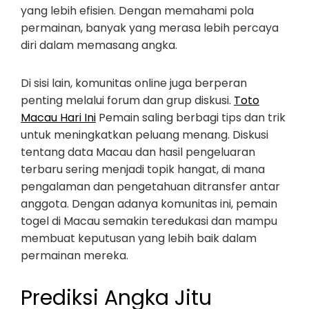
yang lebih efisien. Dengan memahami pola
permainan, banyak yang merasa lebih percaya
diri dalam memasang angka.
Di sisi lain, komunitas online juga berperan
penting melalui forum dan grup diskusi.
Toto
Macau Hari Ini
Pemain saling berbagi tips dan trik
untuk meningkatkan peluang menang. Diskusi
tentang data Macau dan hasil pengeluaran
terbaru sering menjadi topik hangat, di mana
pengalaman dan pengetahuan ditransfer antar
anggota. Dengan adanya komunitas ini, pemain
togel di Macau semakin teredukasi dan mampu
membuat keputusan yang lebih baik dalam
permainan mereka.
Prediksi Angka Jitu