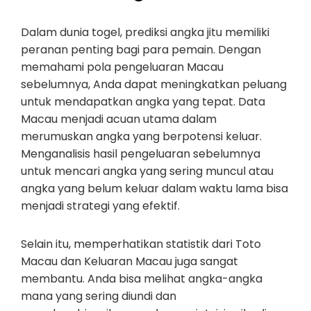
Dalam dunia togel, prediksi angka jitu memiliki
peranan penting bagi para pemain. Dengan
memahami pola pengeluaran Macau
sebelumnya, Anda dapat meningkatkan peluang
untuk mendapatkan angka yang tepat. Data
Macau menjadi acuan utama dalam
merumuskan angka yang berpotensi keluar.
Menganalisis hasil pengeluaran sebelumnya
untuk mencari angka yang sering muncul atau
angka yang belum keluar dalam waktu lama bisa
menjadi strategi yang efektif.
Selain itu, memperhatikan statistik dari Toto
Macau dan Keluaran Macau juga sangat
membantu. Anda bisa melihat angka-angka
mana yang sering diundi dan