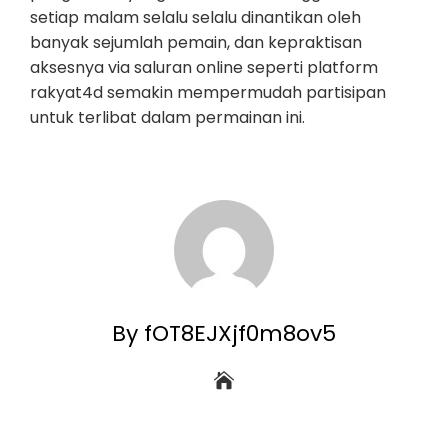
setiap malam selalu selalu dinantikan oleh
banyak sejumlah pemain, dan kepraktisan
aksesnya via saluran online seperti platform
rakyat4d semakin mempermudah partisipan
untuk terlibat dalam permainan ini.
By fOT8EJXjf0m8ov5