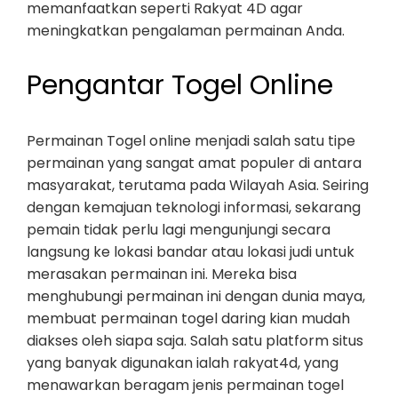
memanfaatkan seperti Rakyat 4D agar
meningkatkan pengalaman permainan Anda.
Pengantar Togel Online
Permainan Togel online menjadi salah satu tipe
permainan yang sangat amat populer di antara
masyarakat, terutama pada Wilayah Asia. Seiring
dengan kemajuan teknologi informasi, sekarang
pemain tidak perlu lagi mengunjungi secara
langsung ke lokasi bandar atau lokasi judi untuk
merasakan permainan ini. Mereka bisa
menghubungi permainan ini dengan dunia maya,
membuat permainan togel daring kian mudah
diakses oleh siapa saja. Salah satu platform situs
yang banyak digunakan ialah rakyat4d, yang
menawarkan beragam jenis permainan togel