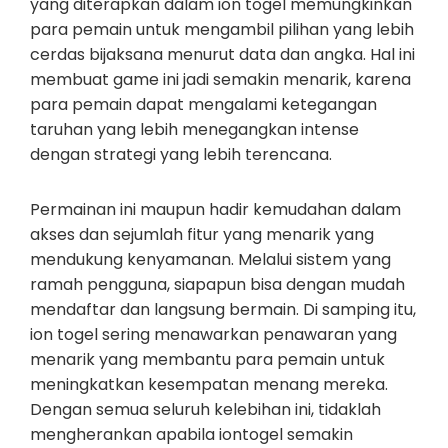
yang diterapkan dalam ion togel memungkinkan
para pemain untuk mengambil pilihan yang lebih
cerdas bijaksana menurut data dan angka. Hal ini
membuat game ini jadi semakin menarik, karena
para pemain dapat mengalami ketegangan
taruhan yang lebih menegangkan intense
dengan strategi yang lebih terencana.
Permainan ini maupun hadir kemudahan dalam
akses dan sejumlah fitur yang menarik yang
mendukung kenyamanan. Melalui sistem yang
ramah pengguna, siapapun bisa dengan mudah
mendaftar dan langsung bermain. Di samping itu,
ion togel sering menawarkan penawaran yang
menarik yang membantu para pemain untuk
meningkatkan kesempatan menang mereka.
Dengan semua seluruh kelebihan ini, tidaklah
mengherankan apabila iontogel semakin