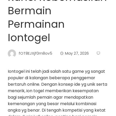
Bermain
Permainan
Iontogel
fOT8EJXjf0m8ov5
May 27, 2026
Iontogel ini telah jadi salah satu game yg sangat
populer di kalangan beberapa penggemar
bertaruh online. Dengan konsep ide yg unik serta
menarik, ion togel memberikan kesempatan
bagi sejumlah pemain agar mendapatkan
kemenangan yang besar melalui kombinasi
angka yg benar. Di tengah kompetisi yang ketat