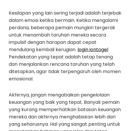
Kesilapan yang lain sering terjadi adalah terjebak
dalam emosi ketika bermain. Ketika mengalami
perdana, beberapa pemain mungkin tergerak
untuk menambah taruhan mereka secara
impulsif dengan harapan dapat cepat
mendulang kembali kerugian.
login iontogel
Pendekatan yang tepat adalah tetap tenang
dan menjalankan rencana taruhan yang telah
ditetapkan, agar tidak terpengaruh oleh momen
emosional.
Akhirnya, jangan mengabaikan pengelolaan
keuangan yang baik yang tepat. Banyak pemain
yang kurang memperhatikan batasan keuangan
mereka dan akhirnya menghabiskan lebih dari
yang seharusnya. Hal yang sangat penting untuk