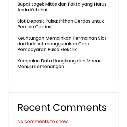
Bupatitogel: Mitos dan Fakta yang Harus
Anda Ketahui
Slot Deposit Pulsa: Pilihan Cerdas untuk
Pemain Cerdas
Keuntungan Memainkan Permainan Slot
dari Indosat menggunakan Cara
Pembayaran Pulsa Elektrik
Kumpulan Data Hongkong dan Macau:
Menuju Kemenangan
Recent Comments
No comments to show.