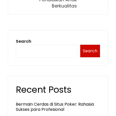
Berkualitas
Search
Search
Recent Posts
Bermain Cerdas di Situs Poker: Rahasia
Sukses para Profesional