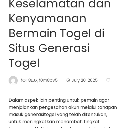
Keselamatan dan
Kenyamanan
Bermain Togel di
Situs Generasi
Togel
fOT8EJXjf0m8ov5
July 20, 2025
Dalam aspek lain penting untuk pemain agar
menjalankan pengesahan akun melalui tahapan
masuk generasitogel yang telah ditentukan,
untuk meningkatkan menambah tingkat