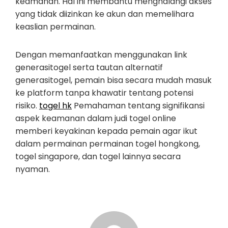
keamanan. Hal ini membantu menghalangi akses
yang tidak diizinkan ke akun dan memelihara
keaslian permainan.
Dengan memanfaatkan menggunakan link
generasitogel serta tautan alternatif
generasitogel, pemain bisa secara mudah masuk
ke platform tanpa khawatir tentang potensi
risiko.
togel hk
Pemahaman tentang signifikansi
aspek keamanan dalam judi togel online
memberi keyakinan kepada pemain agar ikut
dalam permainan permainan togel hongkong,
togel singapore, dan togel lainnya secara
nyaman.