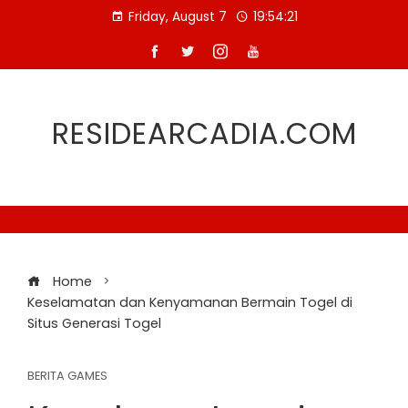
Skip
Friday, August 7
19:54:21
to
content
RESIDEARCADIA.COM
Home
Keselamatan dan Kenyamanan Bermain Togel di
Situs Generasi Togel
BERITA GAMES