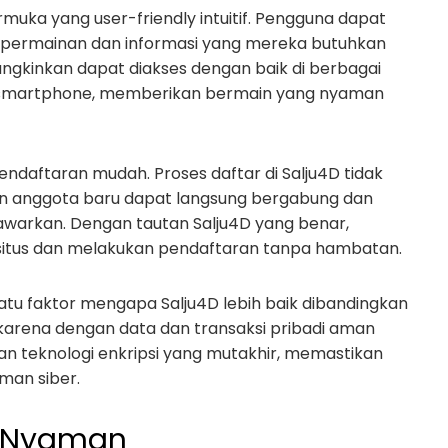
rmuka yang user-friendly intuitif. Pengguna dapat
 permainan dan informasi yang mereka butuhkan
gkinkan dapat diakses dengan baik di berbagai
smartphone, memberikan bermain yang nyaman
endaftaran mudah. Proses daftar di Salju4D tidak
 anggota baru dapat langsung bergabung dan
warkan. Dengan tautan Salju4D yang benar,
itus dan melakukan pendaftaran tanpa hambatan.
satu faktor mengapa Salju4D lebih baik dibandingkan
arena dengan data dan transaksi pribadi aman
an teknologi enkripsi yang mutakhir, memastikan
man siber.
n Nyaman