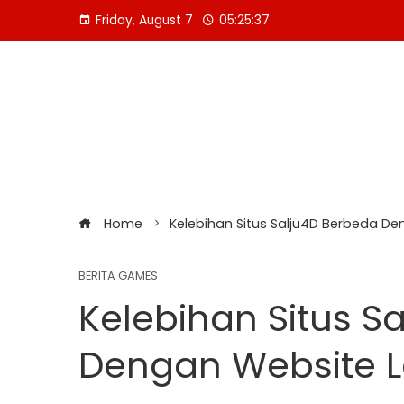
Skip
Friday, August 7
05:25:37
to
content
Home
Kelebihan Situs Salju4D Berbeda De
BERITA GAMES
Kelebihan Situs S
Dengan Website L