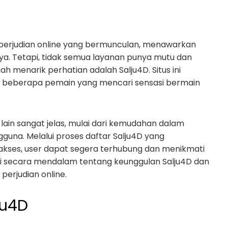
s perjudian online yang bermunculan, menawarkan
a. Tetapi, tidak semua layanan punya mutu dan
ah menarik perhatian adalah Salju4D. Situs ini
i beberapa pemain yang mencari sensasi bermain
 lain sangat jelas, mulai dari kemudahan dalam
guna. Melalui proses daftar Salju4D yang
akses, user dapat segera terhubung dan menikmati
iti secara mendalam tentang keunggulan Salju4D dan
erjudian online.
ju4D