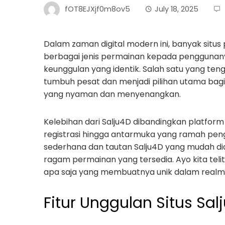
fOT8EJXjf0m8ov5
July 18, 2025
Dalam zaman digital modern ini, banyak situ
berbagai jenis permainan kepada penggunany
keunggulan yang identik. Salah satu yang teng
tumbuh pesat dan menjadi pilihan utama bag
yang nyaman dan menyenangkan.
Kelebihan dari Salju4D dibandingkan platform
registrasi hingga antarmuka yang ramah peng
sederhana dan tautan Salju4D yang mudah di
ragam permainan yang tersedia. Ayo kita tel
apa saja yang membuatnya unik dalam realm p
Fitur Unggulan Situs Sal