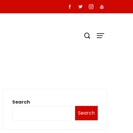
Search
Search