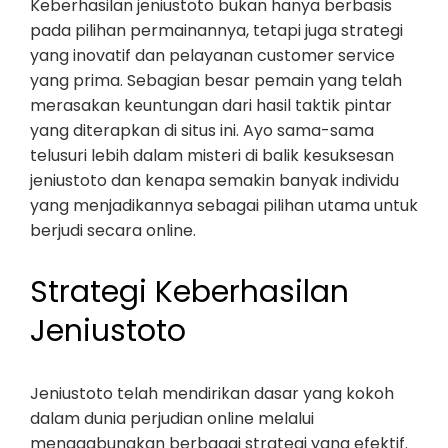
Keberhasilan jeniustoto bukan hanya berbasis
pada pilihan permainannya, tetapi juga strategi
yang inovatif dan pelayanan customer service
yang prima. Sebagian besar pemain yang telah
merasakan keuntungan dari hasil taktik pintar
yang diterapkan di situs ini. Ayo sama-sama
telusuri lebih dalam misteri di balik kesuksesan
jeniustoto dan kenapa semakin banyak individu
yang menjadikannya sebagai pilihan utama untuk
berjudi secara online.
Strategi Keberhasilan
Jeniustoto
Jeniustoto telah mendirikan dasar yang kokoh
dalam dunia perjudian online melalui
menggabungkan berbagai strategi yang efektif.