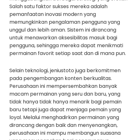
Salah satu faktor sukses mereka adalah
pemanfaatan inovasi modern yang
memungkinkan pengalaman pengguna yang
unggul dan lebih aman. Sistem ini dirancang
untuk menawarkan aksesibilitas masuk bagi
pengguna, sehingga mereka dapat menikmati
permainan favorit setiap saat dan di mana pun.
Selain teknologi, jeniustoto juga berkomitmen
pada pengembangan konten berkualitas.
Perusahaan ini mempersembahkan banyak
macam permainan yang seru dan baru, yang
tidak hanya tidak hanya menarik bagi pemain
baru tetapi juga dapat menjaga pemain yang
loyal. Melalui menghadirkan permainan yang
dirancang dengan baik dan menyenangkan,
perusahaan ini mampu membangun suasana