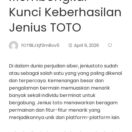
Kunci Keberhasilan
Jenius TOTO
fOT8EJXjf0m8ov5
April 9, 2026
Di dalam dunia perjudian siber, jeniustoto sudah
atau sebagai salah satu yang yang paling dikenal
dan terpercaya. Kemenangan besar dan
pengalaman bermain memuaskan menarik
banyak sekali individu berminat untuk
bergabung. Jenius toto menawarkan beragam
permainan dan fitur-fitur menarik yang
menjadikannya unik dari platform-platform lain.