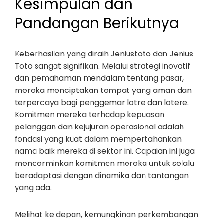
Kesimpulan dan
Pandangan Berikutnya
Keberhasilan yang diraih Jeniustoto dan Jenius
Toto sangat signifikan. Melalui strategi inovatif
dan pemahaman mendalam tentang pasar,
mereka menciptakan tempat yang aman dan
terpercaya bagi penggemar lotre dan lotere.
Komitmen mereka terhadap kepuasan
pelanggan dan kejujuran operasional adalah
fondasi yang kuat dalam mempertahankan
nama baik mereka di sektor ini. Capaian ini juga
mencerminkan komitmen mereka untuk selalu
beradaptasi dengan dinamika dan tantangan
yang ada.
Melihat ke depan, kemungkinan perkembangan