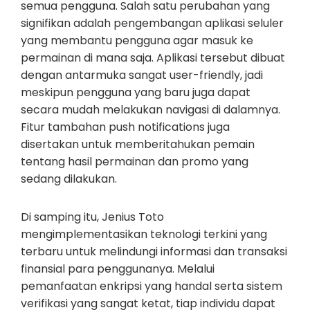
semua pengguna. Salah satu perubahan yang
signifikan adalah pengembangan aplikasi seluler
yang membantu pengguna agar masuk ke
permainan di mana saja. Aplikasi tersebut dibuat
dengan antarmuka sangat user-friendly, jadi
meskipun pengguna yang baru juga dapat
secara mudah melakukan navigasi di dalamnya.
Fitur tambahan push notifications juga
disertakan untuk memberitahukan pemain
tentang hasil permainan dan promo yang
sedang dilakukan.
Di samping itu, Jenius Toto
mengimplementasikan teknologi terkini yang
terbaru untuk melindungi informasi dan transaksi
finansial para penggunanya. Melalui
pemanfaatan enkripsi yang handal serta sistem
verifikasi yang sangat ketat, tiap individu dapat