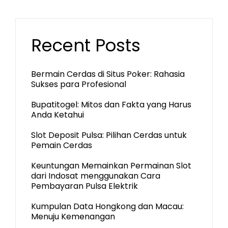
Recent Posts
Bermain Cerdas di Situs Poker: Rahasia
Sukses para Profesional
Bupatitogel: Mitos dan Fakta yang Harus
Anda Ketahui
Slot Deposit Pulsa: Pilihan Cerdas untuk
Pemain Cerdas
Keuntungan Memainkan Permainan Slot
dari Indosat menggunakan Cara
Pembayaran Pulsa Elektrik
Kumpulan Data Hongkong dan Macau:
Menuju Kemenangan