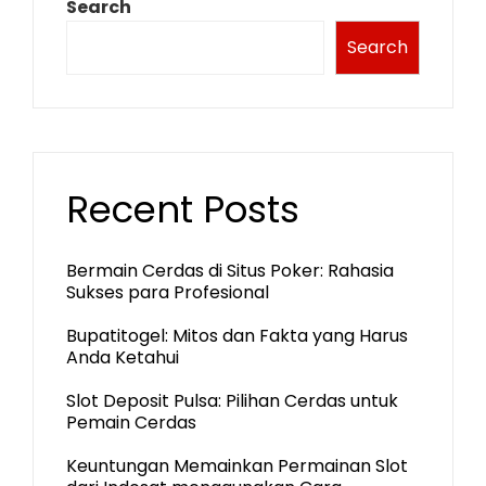
Search
Search
Recent Posts
Bermain Cerdas di Situs Poker: Rahasia
Sukses para Profesional
Bupatitogel: Mitos dan Fakta yang Harus
Anda Ketahui
Slot Deposit Pulsa: Pilihan Cerdas untuk
Pemain Cerdas
Keuntungan Memainkan Permainan Slot