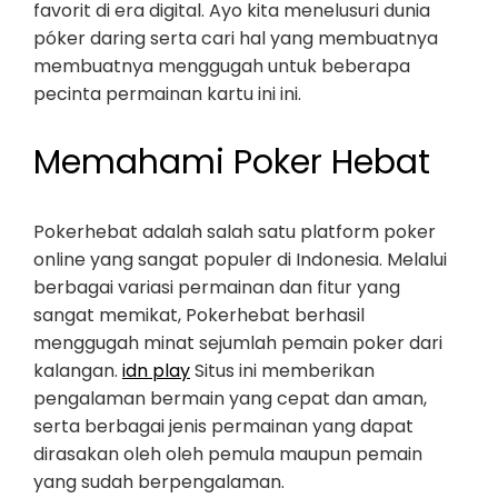
favorit di era digital. Ayo kita menelusuri dunia
póker daring serta cari hal yang membuatnya
membuatnya menggugah untuk beberapa
pecinta permainan kartu ini ini.
Memahami Poker Hebat
Pokerhebat adalah salah satu platform poker
online yang sangat populer di Indonesia. Melalui
berbagai variasi permainan dan fitur yang
sangat memikat, Pokerhebat berhasil
menggugah minat sejumlah pemain poker dari
kalangan.
idn play
Situs ini memberikan
pengalaman bermain yang cepat dan aman,
serta berbagai jenis permainan yang dapat
dirasakan oleh oleh pemula maupun pemain
yang sudah berpengalaman.