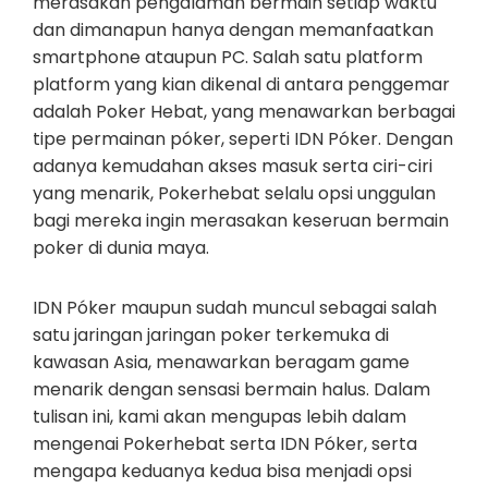
merasakan pengalaman bermain setiap waktu
dan dimanapun hanya dengan memanfaatkan
smartphone ataupun PC. Salah satu platform
platform yang kian dikenal di antara penggemar
adalah Poker Hebat, yang menawarkan berbagai
tipe permainan póker, seperti IDN Póker. Dengan
adanya kemudahan akses masuk serta ciri-ciri
yang menarik, Pokerhebat selalu opsi unggulan
bagi mereka ingin merasakan keseruan bermain
poker di dunia maya.
IDN Póker maupun sudah muncul sebagai salah
satu jaringan jaringan poker terkemuka di
kawasan Asia, menawarkan beragam game
menarik dengan sensasi bermain halus. Dalam
tulisan ini, kami akan mengupas lebih dalam
mengenai Pokerhebat serta IDN Póker, serta
mengapa keduanya kedua bisa menjadi opsi