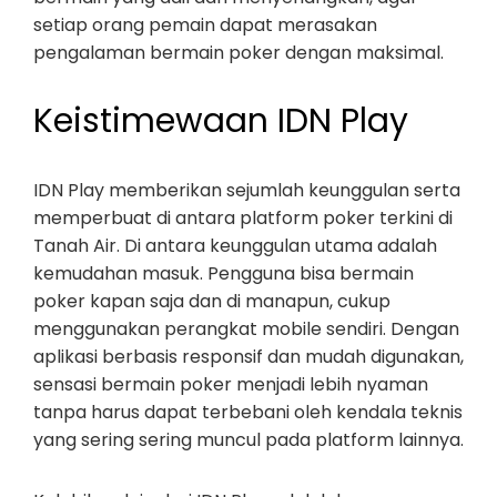
setiap orang pemain dapat merasakan
pengalaman bermain poker dengan maksimal.
Keistimewaan IDN Play
IDN Play memberikan sejumlah keunggulan serta
memperbuat di antara platform poker terkini di
Tanah Air. Di antara keunggulan utama adalah
kemudahan masuk. Pengguna bisa bermain
poker kapan saja dan di manapun, cukup
menggunakan perangkat mobile sendiri. Dengan
aplikasi berbasis responsif dan mudah digunakan,
sensasi bermain poker menjadi lebih nyaman
tanpa harus dapat terbebani oleh kendala teknis
yang sering sering muncul pada platform lainnya.