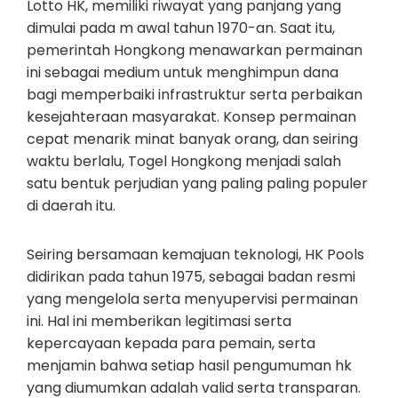
Lotto HK, memiliki riwayat yang panjang yang
dimulai pada m awal tahun 1970-an. Saat itu,
pemerintah Hongkong menawarkan permainan
ini sebagai medium untuk menghimpun dana
bagi memperbaiki infrastruktur serta perbaikan
kesejahteraan masyarakat. Konsep permainan
cepat menarik minat banyak orang, dan seiring
waktu berlalu, Togel Hongkong menjadi salah
satu bentuk perjudian yang paling paling populer
di daerah itu.
Seiring bersamaan kemajuan teknologi, HK Pools
didirikan pada tahun 1975, sebagai badan resmi
yang mengelola serta menyupervisi permainan
ini. Hal ini memberikan legitimasi serta
kepercayaan kepada para pemain, serta
menjamin bahwa setiap hasil pengumuman hk
yang diumumkan adalah valid serta transparan.