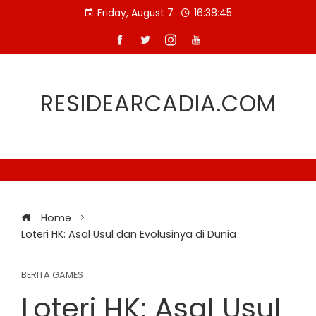
Skip
Friday, August 7
16:38:46
to
content
RESIDEARCADIA.COM
Home
Loteri HK: Asal Usul dan Evolusinya di Dunia
BERITA GAMES
Loteri HK: Asal Usul