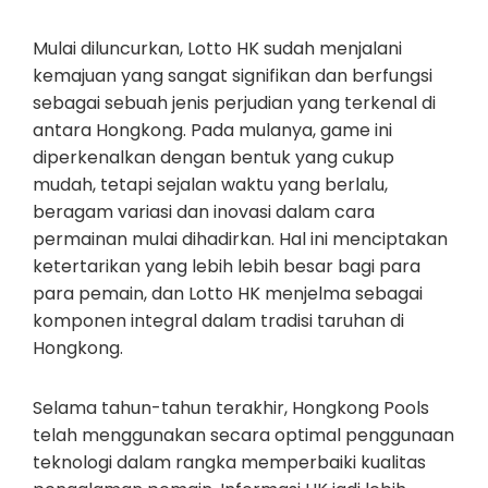
Mulai diluncurkan, Lotto HK sudah menjalani
kemajuan yang sangat signifikan dan berfungsi
sebagai sebuah jenis perjudian yang terkenal di
antara Hongkong. Pada mulanya, game ini
diperkenalkan dengan bentuk yang cukup
mudah, tetapi sejalan waktu yang berlalu,
beragam variasi dan inovasi dalam cara
permainan mulai dihadirkan. Hal ini menciptakan
ketertarikan yang lebih lebih besar bagi para
para pemain, dan Lotto HK menjelma sebagai
komponen integral dalam tradisi taruhan di
Hongkong.
Selama tahun-tahun terakhir, Hongkong Pools
telah menggunakan secara optimal penggunaan
teknologi dalam rangka memperbaiki kualitas