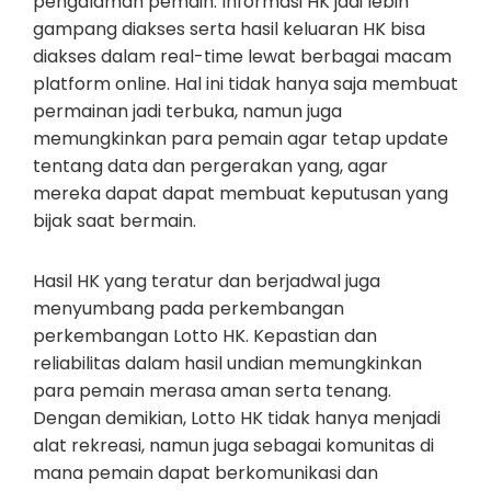
pengalaman pemain. Informasi HK jadi lebih
gampang diakses serta hasil keluaran HK bisa
diakses dalam real-time lewat berbagai macam
platform online. Hal ini tidak hanya saja membuat
permainan jadi terbuka, namun juga
memungkinkan para pemain agar tetap update
tentang data dan pergerakan yang, agar
mereka dapat dapat membuat keputusan yang
bijak saat bermain.
Hasil HK yang teratur dan berjadwal juga
menyumbang pada perkembangan
perkembangan Lotto HK. Kepastian dan
reliabilitas dalam hasil undian memungkinkan
para pemain merasa aman serta tenang.
Dengan demikian, Lotto HK tidak hanya menjadi
alat rekreasi, namun juga sebagai komunitas di
mana pemain dapat berkomunikasi dan