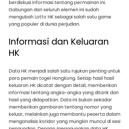
berdiskusi informasi tentang permainan ini.
Gabungan dari seluruh elemen ini sudah
mengubah Lotto HK sebagai salah satu game
yang populer di dunia perjudian.
Informasi dan Keluaran
HK
Data HK menjadi salah satu rujukan penting untuk
para pemain togel Hongkong. Setiap hasil hasil
keluaran HK dicatat dengan detail, memberikan
informasi tentang angka-angka yang ditarik dan
hasil yang didapatkan. Data ini bukan sekadar
memberikan gambaran tentang nomor yang
keluar, melainkan juga membantu peserta dalam
menganalisis koridor yang mungkin muncul di sesi
pengundian. Dengan menggunakan data HK,