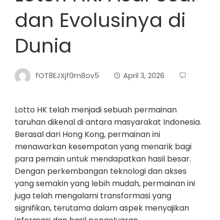
dan Evolusinya di
Dunia
fOT8EJXjf0m8ov5
April 3, 2026
Lotto HK telah menjadi sebuah permainan
taruhan dikenal di antara masyarakat Indonesia.
Berasal dari Hong Kong, permainan ini
menawarkan kesempatan yang menarik bagi
para pemain untuk mendapatkan hasil besar.
Dengan perkembangan teknologi dan akses
yang semakin yang lebih mudah, permainan ini
juga telah mengalami transformasi yang
signifikan, terutama dalam aspek menyajikan