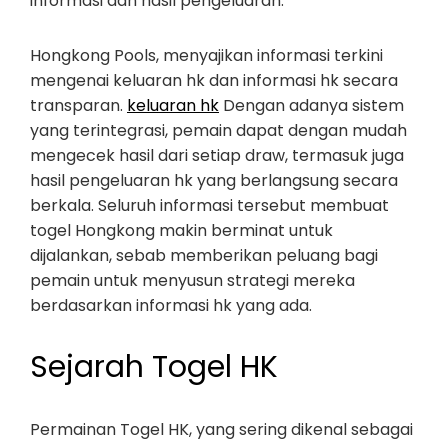
informasi dan hasil pengeluaran.
Hongkong Pools, menyajikan informasi terkini
mengenai keluaran hk dan informasi hk secara
transparan.
keluaran hk
Dengan adanya sistem
yang terintegrasi, pemain dapat dengan mudah
mengecek hasil dari setiap draw, termasuk juga
hasil pengeluaran hk yang berlangsung secara
berkala. Seluruh informasi tersebut membuat
togel Hongkong makin berminat untuk
dijalankan, sebab memberikan peluang bagi
pemain untuk menyusun strategi mereka
berdasarkan informasi hk yang ada.
Sejarah Togel HK
Permainan Togel HK, yang sering dikenal sebagai