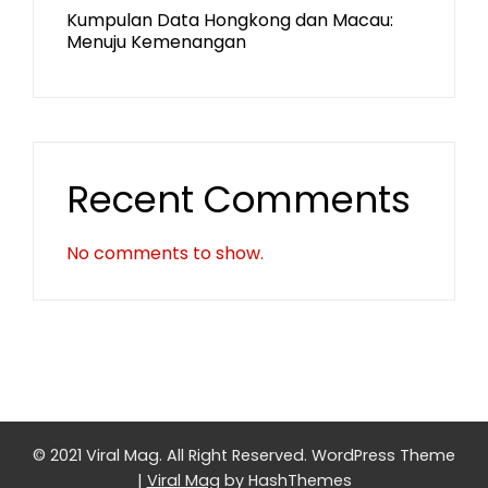
Kumpulan Data Hongkong dan Macau:
Menuju Kemenangan
Recent Comments
No comments to show.
© 2021 Viral Mag. All Right Reserved.
WordPress Theme
|
Viral Mag
by HashThemes