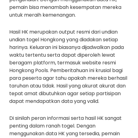
pemain bisa menambah kesempatan mereka
untuk meraih kemenangan.
Hasil HK merupakan output resmi dari undian
undian togel Hongkong yang diadakan setiap
harinya. Keluaran ini biasanya dijadwalkan pada
waktu tertentu serta dapat diperoleh lewat
beragam platform, termasuk website resmi
Hongkong Pools. Pemberitahuan ini krusial bagi
para peserta agar tahu apakah mereka berhasil
taruhan atau tidak. Hasil yang akurat akurat dan
tepat amat dibutuhkan agar setiap partisipan
dapat mendapatkan data yang valid.
Di sinilah peran informasi serta hasil HK sangat
penting dalam ranah togel. Dengan
menggunakan data HK yang tersedia, pemain