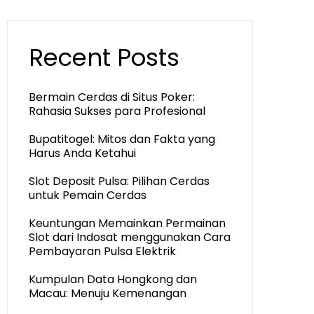
Recent Posts
Bermain Cerdas di Situs Poker:
Rahasia Sukses para Profesional
Bupatitogel: Mitos dan Fakta yang
Harus Anda Ketahui
Slot Deposit Pulsa: Pilihan Cerdas
untuk Pemain Cerdas
Keuntungan Memainkan Permainan
Slot dari Indosat menggunakan Cara
Pembayaran Pulsa Elektrik
Kumpulan Data Hongkong dan
Macau: Menuju Kemenangan