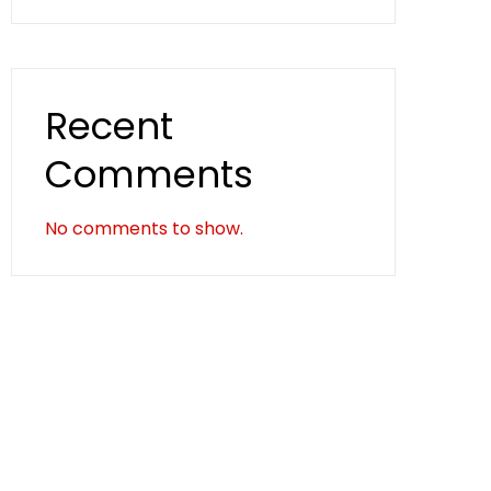
Recent
Comments
No comments to show.