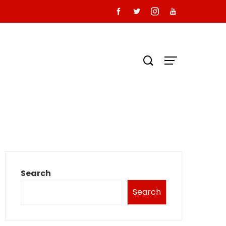
Search
Search