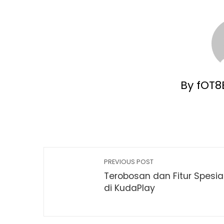
By fOT
PREVIOUS POST
Terobosan dan Fitur Spesia
di KudaPlay