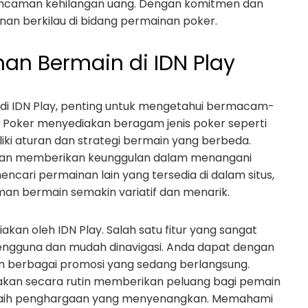
 ancaman kehilangan uang. Dengan komitmen dan
an berkilau di bidang permainan poker.
n Bermain di IDN Play
i IDN Play, penting untuk mengetahui bermacam-
 Poker menyediakan beragam jenis poker seperti
ki aturan dan strategi bermain yang berbeda.
akan memberikan keunggulan dalam menangani
encari permainan lain yang tersedia di dalam situs,
an bermain semakin variatif dan menarik.
akan oleh IDN Play. Salah satu fitur yang sangat
gguna dan mudah dinavigasi. Anda dapat dengan
 berbagai promosi yang sedang berlangsung.
arakan secara rutin memberikan peluang bagi pemain
eraih penghargaan yang menyenangkan. Memahami