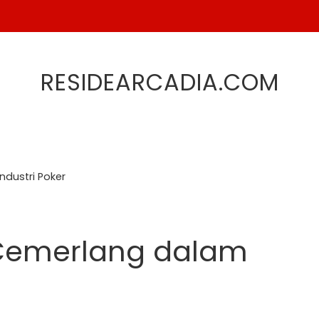
RESIDEARCADIA.COM
ndustri Poker
r Cemerlang dalam