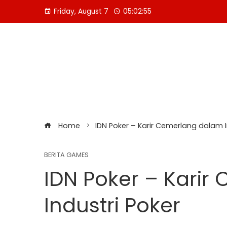
Skip
Friday, August 7
05:02:56
to
content
Home
IDN Poker – Karir Cemerlang dalam I
BERITA GAMES
IDN Poker – Kari
Industri Poker