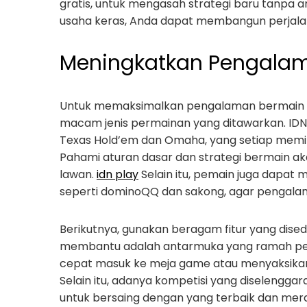
gratis, untuk mengasah strategi baru tanpa
usaha keras, Anda dapat membangun perjalan
Meningkatkan Pengalama
Untuk memaksimalkan pengalaman bermain d
macam jenis permainan yang ditawarkan. IDN
Texas Hold’em dan Omaha, yang setiap memili
Pahami aturan dasar dan strategi bermain 
lawan.
idn play
Selain itu, pemain juga dapat m
seperti dominoQQ dan sakong, agar pengalam
Berikutnya, gunakan beragam fitur yang disedi
membantu adalah antarmuka yang ramah pen
cepat masuk ke meja game atau menyaksikan
Selain itu, adanya kompetisi yang diselengg
untuk bersaing dengan yang terbaik dan m