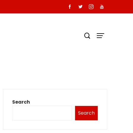
Search
Search