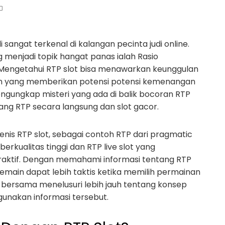
angat terkenal di kalangan pecinta judi online.
g menjadi topik hangat panas ialah Rasio
 Mengetahui RTP slot bisa menawarkan keunggulan
an yang memberikan potensi potensi kemenangan
 mengungkap misteri yang ada di balik bocoran RTP
ntang RTP secara langsung dan slot gacor.
enis RTP slot, sebagai contoh RTP dari pragmatic
rkualitas tinggi dan RTP live slot yang
aktif. Dengan memahami informasi tentang RTP
 pemain dapat lebih taktis ketika memilih permainan
ta bersama menelusuri lebih jauh tentang konsep
unakan informasi tersebut.