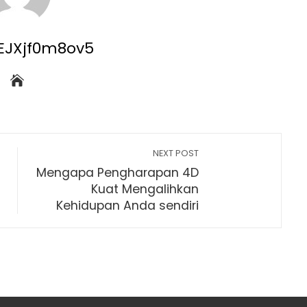
8EJXjf0m8ov5
NEXT POST
Mengapa Pengharapan 4D
Kuat Mengalihkan
Kehidupan Anda sendiri