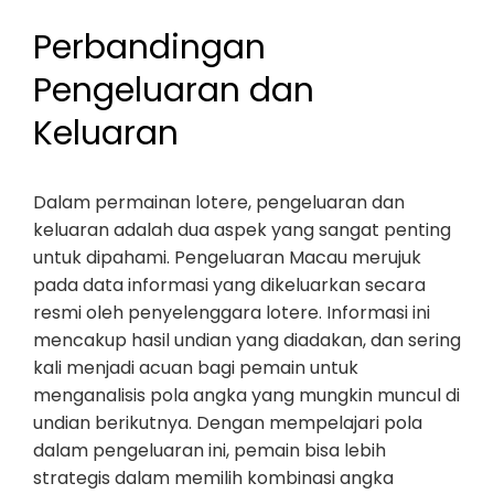
Perbandingan
Pengeluaran dan
Keluaran
Dalam permainan lotere, pengeluaran dan
keluaran adalah dua aspek yang sangat penting
untuk dipahami. Pengeluaran Macau merujuk
pada data informasi yang dikeluarkan secara
resmi oleh penyelenggara lotere. Informasi ini
mencakup hasil undian yang diadakan, dan sering
kali menjadi acuan bagi pemain untuk
menganalisis pola angka yang mungkin muncul di
undian berikutnya. Dengan mempelajari pola
dalam pengeluaran ini, pemain bisa lebih
strategis dalam memilih kombinasi angka