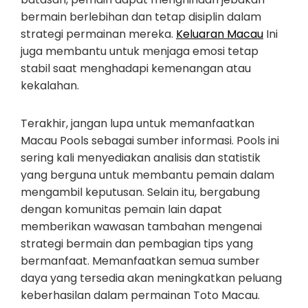
bermain berlebihan dan tetap disiplin dalam
strategi permainan mereka.
Keluaran Macau
Ini
juga membantu untuk menjaga emosi tetap
stabil saat menghadapi kemenangan atau
kekalahan.
Terakhir, jangan lupa untuk memanfaatkan
Macau Pools sebagai sumber informasi. Pools ini
sering kali menyediakan analisis dan statistik
yang berguna untuk membantu pemain dalam
mengambil keputusan. Selain itu, bergabung
dengan komunitas pemain lain dapat
memberikan wawasan tambahan mengenai
strategi bermain dan pembagian tips yang
bermanfaat. Memanfaatkan semua sumber
daya yang tersedia akan meningkatkan peluang
keberhasilan dalam permainan Toto Macau.