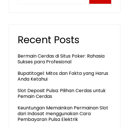
Recent Posts
Bermain Cerdas di Situs Poker: Rahasia
Sukses para Profesional
Bupatitogel: Mitos dan Fakta yang Harus
Anda Ketahui
Slot Deposit Pulsa: Pilihan Cerdas untuk
Pemain Cerdas
Keuntungan Memainkan Permainan Slot
dari Indosat menggunakan Cara
Pembayaran Pulsa Elektrik