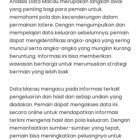
Analisis Data Macau merupakan langkah awal
yang penting bagi para pemain untuk
memahami pola dan kecenderungan dalam
permainan lotere. Dengan mengumpulkan dan
mempelajari data keluaran sebelumnya, pemain
dapat mengidentifikasi angka-angka yang sering
muncul serta angka-angka yang mungkin kurang
beruntung. Informasi ini bisa memberikan
wawasan berharga untuk merumuskan strategi
bermain yang lebih baik.
Data Macau mengacu pada informasi terkait
pengeluaran dan hasil dari setiap undian yang
diadakan. Pemain dapat mengakses data ini
secara online untuk mendapatkan informasi
terkini mengenai hasil dan pola keluaran. Dengan
memanfaatkan sumber-sumber yang tepat,
pemain bisa meningkatkan peluangnya untuk