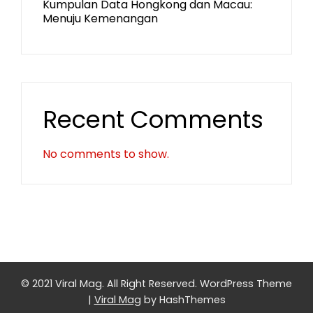
Kumpulan Data Hongkong dan Macau:
Menuju Kemenangan
Recent Comments
No comments to show.
© 2021 Viral Mag. All Right Reserved.
WordPress Theme
|
Viral Mag
by HashThemes