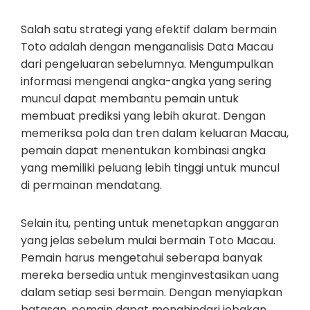
Salah satu strategi yang efektif dalam bermain
Toto adalah dengan menganalisis Data Macau
dari pengeluaran sebelumnya. Mengumpulkan
informasi mengenai angka-angka yang sering
muncul dapat membantu pemain untuk
membuat prediksi yang lebih akurat. Dengan
memeriksa pola dan tren dalam keluaran Macau,
pemain dapat menentukan kombinasi angka
yang memiliki peluang lebih tinggi untuk muncul
di permainan mendatang.
Selain itu, penting untuk menetapkan anggaran
yang jelas sebelum mulai bermain Toto Macau.
Pemain harus mengetahui seberapa banyak
mereka bersedia untuk menginvestasikan uang
dalam setiap sesi bermain. Dengan menyiapkan
batasan, pemain dapat menghindari jebakan