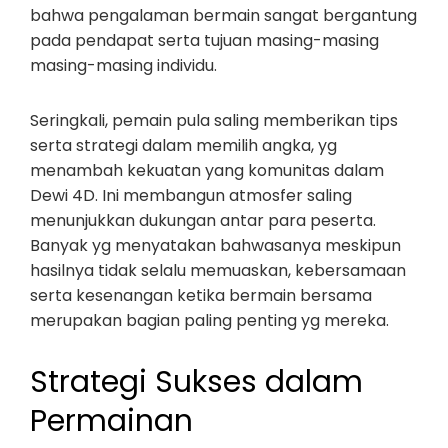
bahwa pengalaman bermain sangat bergantung
pada pendapat serta tujuan masing-masing
masing-masing individu.
Seringkali, pemain pula saling memberikan tips
serta strategi dalam memilih angka, yg
menambah kekuatan yang komunitas dalam
Dewi 4D. Ini membangun atmosfer saling
menunjukkan dukungan antar para peserta.
Banyak yg menyatakan bahwasanya meskipun
hasilnya tidak selalu memuaskan, kebersamaan
serta kesenangan ketika bermain bersama
merupakan bagian paling penting yg mereka.
Strategi Sukses dalam
Permainan