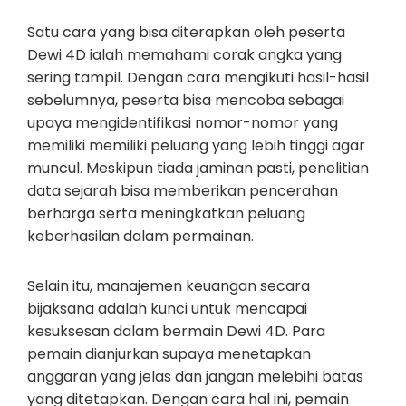
Satu cara yang bisa diterapkan oleh peserta
Dewi 4D ialah memahami corak angka yang
sering tampil. Dengan cara mengikuti hasil-hasil
sebelumnya, peserta bisa mencoba sebagai
upaya mengidentifikasi nomor-nomor yang
memiliki memiliki peluang yang lebih tinggi agar
muncul. Meskipun tiada jaminan pasti, penelitian
data sejarah bisa memberikan pencerahan
berharga serta meningkatkan peluang
keberhasilan dalam permainan.
Selain itu, manajemen keuangan secara
bijaksana adalah kunci untuk mencapai
kesuksesan dalam bermain Dewi 4D. Para
pemain dianjurkan supaya menetapkan
anggaran yang jelas dan jangan melebihi batas
yang ditetapkan. Dengan cara hal ini, pemain