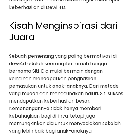
keberhasilan di Dewi 4D.
Kisah Menginspirasi dari
Juara
Sebuah pemenang yang paling bermotivasi di
dewi4d adalah seorang ibu rumah tangga
bernama Siti. Dia mulai bermain dengan
keinginan mendapatkan penghasilan
pemasukan untuk anak-anaknya. Dari metode
yang mudah dan menggunakan naluri, Siti sukses
mendapatkan keberhasilan besar.
Kemenangannya tidak hanya memberi
kebahagiaan bagi dirinya, tetapi juga
memungkinkan dia untuk menyediakan sekolah
yang lebih baik bagi anak-anaknya.