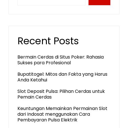
Recent Posts
Bermain Cerdas di Situs Poker: Rahasia
Sukses para Profesional
Bupatitogel: Mitos dan Fakta yang Harus
Anda Ketahui
Slot Deposit Pulsa: Pilihan Cerdas untuk
Pemain Cerdas
Keuntungan Memainkan Permainan Slot
dari Indosat menggunakan Cara
Pembayaran Pulsa Elektrik