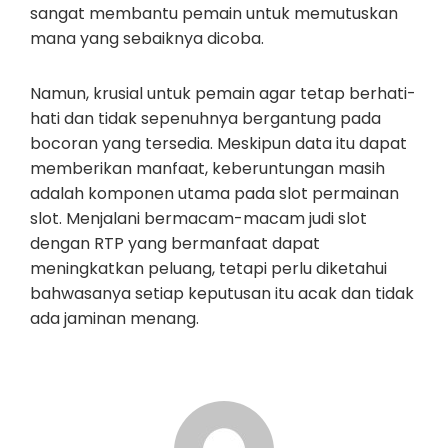
sangat membantu pemain untuk memutuskan
mana yang sebaiknya dicoba.
Namun, krusial untuk pemain agar tetap berhati-
hati dan tidak sepenuhnya bergantung pada
bocoran yang tersedia. Meskipun data itu dapat
memberikan manfaat, keberuntungan masih
adalah komponen utama pada slot permainan
slot. Menjalani bermacam-macam judi slot
dengan RTP yang bermanfaat dapat
meningkatkan peluang, tetapi perlu diketahui
bahwasanya setiap keputusan itu acak dan tidak
ada jaminan menang.