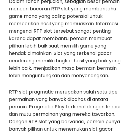
Dalam ranah perjudian, sebagian besar pemain
mencari bocoran RTP slot yang memberitahu
game mana yang paling potensial untuk
memberikan hasil yang memuaskan. Informasi
mengenai RTP slot tersebut sangat penting,
karena dapat membantu pemain membuat
pilihan lebih baik saat memilih game yang
hendak dimainkan. Slot yang terkenal gacor
cenderung memiliki tingkat hasil yang baik yang
lebih baik, menjadikan masa bermain bermain
lebih menguntungkan dan menyenangkan.
RTP slot pragmatic merupakan salah satu tipe
permainan yang banyak dibahas di antara
pemain. Pragmatic Play terkenal dengan kreasi
dan mutu permainan yang mereka tawarkan.
Dengan RTP slot yang bervariasi, pemain punya
banyak pilihan untuk menemukan slot gacor