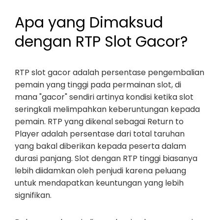
Apa yang Dimaksud
dengan RTP Slot Gacor?
RTP slot gacor adalah persentase pengembalian
pemain yang tinggi pada permainan slot, di
mana "gacor" sendiri artinya kondisi ketika slot
seringkali melimpahkan keberuntungan kepada
pemain. RTP yang dikenal sebagai Return to
Player adalah persentase dari total taruhan
yang bakal diberikan kepada peserta dalam
durasi panjang. Slot dengan RTP tinggi biasanya
lebih diidamkan oleh penjudi karena peluang
untuk mendapatkan keuntungan yang lebih
signifikan.