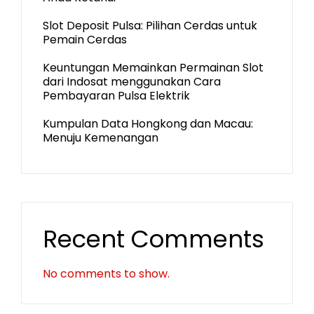
Slot Deposit Pulsa: Pilihan Cerdas untuk
Pemain Cerdas
Keuntungan Memainkan Permainan Slot
dari Indosat menggunakan Cara
Pembayaran Pulsa Elektrik
Kumpulan Data Hongkong dan Macau:
Menuju Kemenangan
Recent Comments
No comments to show.