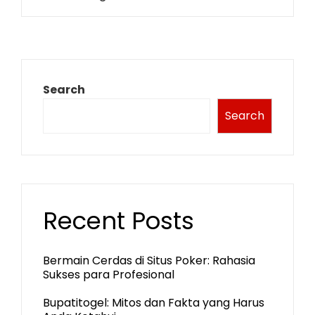
Search
Search
Recent Posts
Bermain Cerdas di Situs Poker: Rahasia
Sukses para Profesional
Bupatitogel: Mitos dan Fakta yang Harus