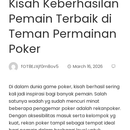
Kisah Keberhasilan
Pemain Terbaik di
Teman Permainan
Poker
fOT8EJXjf0m8ov5
March 16, 2026
Di dalam dunia game poker, kisah berhasil sering
kali jadi inspirasi bagi banyak pemain. Salah
satunya wadah yg sudah mencuri minat
beberapa penggemar poker adalah rekanpoker.
Dengan aksesibilitas masuk serta kelompok yg
kuat, rekan poker tampil sebagai tempat ideal