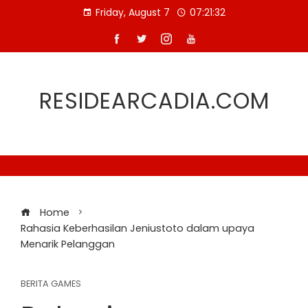
Skip
Friday, August 7
07:21:32
to
content
RESIDEARCADIA.COM
Home
Rahasia Keberhasilan Jeniustoto dalam upaya
Menarik Pelanggan
BERITA GAMES