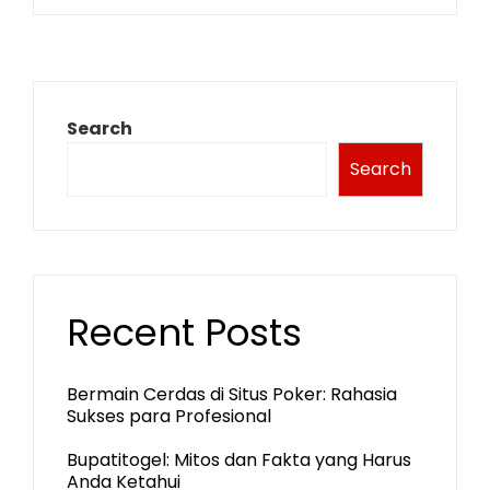
Search
Search
Recent Posts
Bermain Cerdas di Situs Poker: Rahasia
Sukses para Profesional
Bupatitogel: Mitos dan Fakta yang Harus
Anda Ketahui