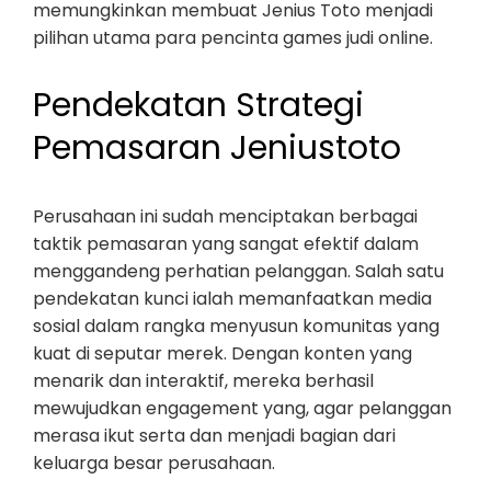
memungkinkan membuat Jenius Toto menjadi
pilihan utama para pencinta games judi online.
Pendekatan Strategi
Pemasaran Jeniustoto
Perusahaan ini sudah menciptakan berbagai
taktik pemasaran yang sangat efektif dalam
menggandeng perhatian pelanggan. Salah satu
pendekatan kunci ialah memanfaatkan media
sosial dalam rangka menyusun komunitas yang
kuat di seputar merek. Dengan konten yang
menarik dan interaktif, mereka berhasil
mewujudkan engagement yang, agar pelanggan
merasa ikut serta dan menjadi bagian dari
keluarga besar perusahaan.