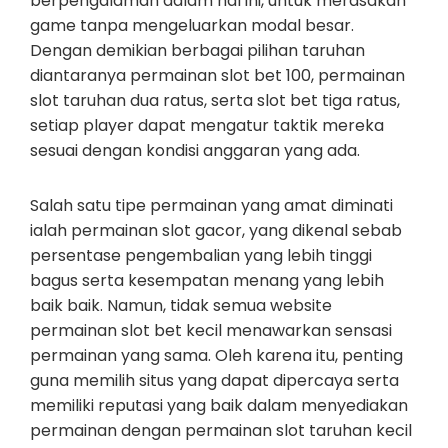
berpengalaman dalam hal ini, untuk merasakan
game tanpa mengeluarkan modal besar.
Dengan demikian berbagai pilihan taruhan
diantaranya permainan slot bet 100, permainan
slot taruhan dua ratus, serta slot bet tiga ratus,
setiap player dapat mengatur taktik mereka
sesuai dengan kondisi anggaran yang ada.
Salah satu tipe permainan yang amat diminati
ialah permainan slot gacor, yang dikenal sebab
persentase pengembalian yang lebih tinggi
bagus serta kesempatan menang yang lebih
baik baik. Namun, tidak semua website
permainan slot bet kecil menawarkan sensasi
permainan yang sama. Oleh karena itu, penting
guna memilih situs yang dapat dipercaya serta
memiliki reputasi yang baik dalam menyediakan
permainan dengan permainan slot taruhan kecil