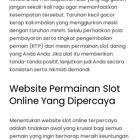
jangan sekali-kali ragu agar memanfaatkan
kesempatan tersebut. Taruhan kecil gacor
kerap kali imbalan yang menggiurkan meski
dengan taruhan minim. Selalu perhatikan pola
pembayaran serta tingkat pengembalian
pemain (RTP) dari mesin permainan slot daring
yang Anda Anda. Jika alat itu memberikan
tanda-tanda positif, lanjutkan judi Anda secara
konsisten serta nikmati demandi.
Website Permainan Slot
Online Yang Dipercaya
Menentukan website slot online terpercaya
adalah tindakan awal yang krusial bagi semua
pemain yang ingin berharap meraih keuntungan