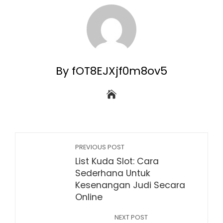
By fOT8EJXjf0m8ov5
PREVIOUS POST
List Kuda Slot: Cara
Sederhana Untuk
Kesenangan Judi Secara
Online
NEXT POST