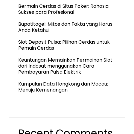
Bermain Cerdas di Situs Poker: Rahasia
Sukses para Profesional
Bupatitogel: Mitos dan Fakta yang Harus
Anda Ketahui
Slot Deposit Pulsa: Pilihan Cerdas untuk
Pemain Cerdas
Keuntungan Memainkan Permainan Slot
dari Indosat menggunakan Cara
Pembayaran Pulsa Elektrik
Kumpulan Data Hongkong dan Macau:
Menuju Kemenangan
Recent Comments