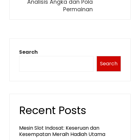
Analisis Angka dan Pola
Permainan
Search
Search
Recent Posts
Mesin Slot Indosat: Keseruan dan
Kesempatan Meraih Hadiah Utama