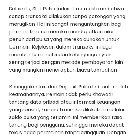
Selain itu, Slot Pulsa Indosat memastikan bahwa
setiap transaksi dilakukan tanpa potongan yang
merugikan. Hal ini sangat menguntungkan bagi
pemain, karena mereka mendapatkan nilai
penuh dari pulsa yang mereka gunakan untuk
bermain. Kejelasan dalam transaksi ini juga
membantu menghindari kebingungan yang
sering terjadi dengan metode pembayaran lain
yang mungkin menerapkan biaya tambahan.
Keunggulan lain dari Deposit Pulsa Indosat adalah
keamanannya. Pemain tidak perlu khawatir
tentang data pribadi atau informasi keuangan
yang sensitif, karena transaksi dilakukan melalui
saldo pulsa yang terjamin. Ini memberikan rasa
tenang bagi pengguna, sehingga mereka dapat
fokus pada permainan tanpa gangguan. Dengan