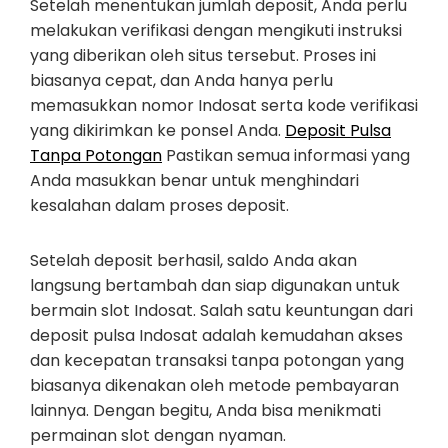
Setelah menentukan jumlah deposit, Anda perlu
melakukan verifikasi dengan mengikuti instruksi
yang diberikan oleh situs tersebut. Proses ini
biasanya cepat, dan Anda hanya perlu
memasukkan nomor Indosat serta kode verifikasi
yang dikirimkan ke ponsel Anda.
Deposit Pulsa
Tanpa Potongan
Pastikan semua informasi yang
Anda masukkan benar untuk menghindari
kesalahan dalam proses deposit.
Setelah deposit berhasil, saldo Anda akan
langsung bertambah dan siap digunakan untuk
bermain slot Indosat. Salah satu keuntungan dari
deposit pulsa Indosat adalah kemudahan akses
dan kecepatan transaksi tanpa potongan yang
biasanya dikenakan oleh metode pembayaran
lainnya. Dengan begitu, Anda bisa menikmati
permainan slot dengan nyaman.