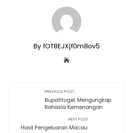
By fOT8EJXjf0m8ov5
PREVIOUS POST
Bupatitogel: Mengungkap
Rahasia Kemenangan
NEXT POST
Hasil Pengeluaran Macau: