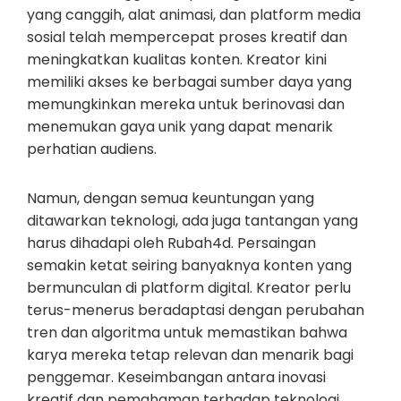
yang canggih, alat animasi, dan platform media
sosial telah mempercepat proses kreatif dan
meningkatkan kualitas konten. Kreator kini
memiliki akses ke berbagai sumber daya yang
memungkinkan mereka untuk berinovasi dan
menemukan gaya unik yang dapat menarik
perhatian audiens.
Namun, dengan semua keuntungan yang
ditawarkan teknologi, ada juga tantangan yang
harus dihadapi oleh Rubah4d. Persaingan
semakin ketat seiring banyaknya konten yang
bermunculan di platform digital. Kreator perlu
terus-menerus beradaptasi dengan perubahan
tren dan algoritma untuk memastikan bahwa
karya mereka tetap relevan dan menarik bagi
penggemar. Keseimbangan antara inovasi
kreatif dan pemahaman terhadap teknologi