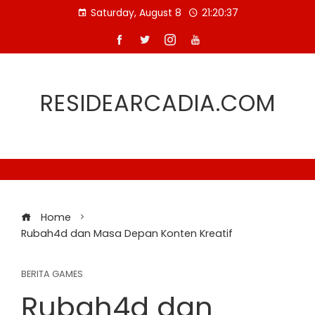
Skip
Saturday, August 8
21:20:38
to
content
RESIDEARCADIA.COM
Home
Rubah4d dan Masa Depan Konten Kreatif
BERITA GAMES
Rubah4d dan