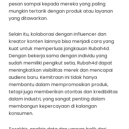
pesan sampai kepada mereka yang paling
mungkin tertarik dengan produk atau layanan
yang ditawarkan.
Selain itu, kolaborasi dengan influencer dan
kreator konten lainnya bisa menjadi cara yang
kuat untuk memperluas jangkauan Rubah4d.
Dengan bekerja sama dengan individu yang
sudah memiliki pengikut setia, Rubah4d dapat
meningkatkan visibilitas merek dan mencapai
audiens baru. Kemitraan ini tidak hanya
membantu dalam mempromosikan produk,
tetapi juga memberikan otoritas dan kredibilitas
dalam industri, yang sangat penting dalam
membangun kepercayaan di kalangan
konsumen.