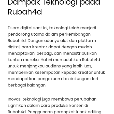
Dampak Teknologi pada
Rubah4d
Di era digital saat ini, teknologi telah menjadi
pendorong utama dalam perkembangan
Rubah4d. Dengan adanya alat dan platform
digital, para kreator dapat dengan mudah
menciptakan, berbagi, dan mendistribusikan
konten mereka. Hal ini memudahkan Rubah4d
untuk menjangkau audiens yang lebih luas,
memberikan kesempatan kepada kreator untuk
mendapatkan pengakuan dan dukungan dari
berbagai kalangan.
Inovasi teknologi juga membawa perubahan
signifikan dalam cara produksi konten di
Rubah4d. Penggunaan perangkat lunak editing