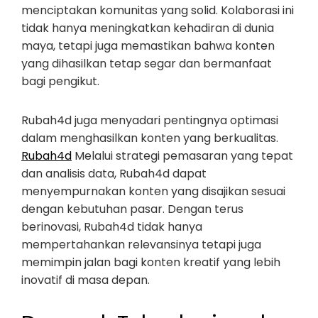
menciptakan komunitas yang solid. Kolaborasi ini
tidak hanya meningkatkan kehadiran di dunia
maya, tetapi juga memastikan bahwa konten
yang dihasilkan tetap segar dan bermanfaat
bagi pengikut.
Rubah4d juga menyadari pentingnya optimasi
dalam menghasilkan konten yang berkualitas.
Rubah4d
Melalui strategi pemasaran yang tepat
dan analisis data, Rubah4d dapat
menyempurnakan konten yang disajikan sesuai
dengan kebutuhan pasar. Dengan terus
berinovasi, Rubah4d tidak hanya
mempertahankan relevansinya tetapi juga
memimpin jalan bagi konten kreatif yang lebih
inovatif di masa depan.