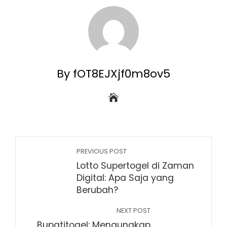
By fOT8EJXjf0m8ov5
PREVIOUS POST
Lotto Supertogel di Zaman
Digital: Apa Saja yang
Berubah?
NEXT POST
Bupatitogel: Mengungkap