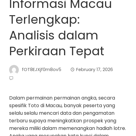
Informasi Macau
Terlengkap:
Analisis dalam
Perkiraan Tepat
fOT8EJXjf0m8ov5
February 17, 2026
Dalam permainan permainan angka, secara
spesifik Toto di Macau, banyak peserta yang
selalu selalu mencari data dan pengamatan
terbaru supaya meningkatkan prospek yang
mereka miliki dalam memenangkan hadiah lotre.
Angka yang merupakan kata kunci dalam