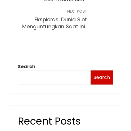
NEXT POST
Eksplorasi Dunia Slot
Menguntungkan Saat Ini!
Search
Search
Recent Posts