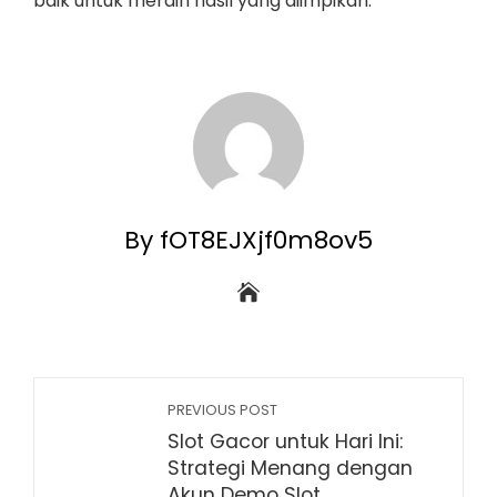
baik untuk meraih hasil yang diimpikan.
By fOT8EJXjf0m8ov5
PREVIOUS POST
Slot Gacor untuk Hari Ini:
Strategi Menang dengan
Akun Demo Slot