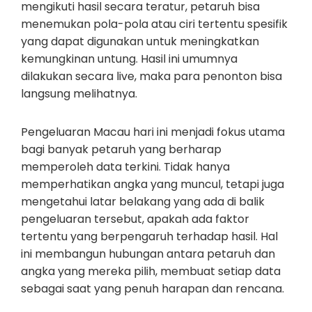
mengikuti hasil secara teratur, petaruh bisa
menemukan pola-pola atau ciri tertentu spesifik
yang dapat digunakan untuk meningkatkan
kemungkinan untung. Hasil ini umumnya
dilakukan secara live, maka para penonton bisa
langsung melihatnya.
Pengeluaran Macau hari ini menjadi fokus utama
bagi banyak petaruh yang berharap
memperoleh data terkini. Tidak hanya
memperhatikan angka yang muncul, tetapi juga
mengetahui latar belakang yang ada di balik
pengeluaran tersebut, apakah ada faktor
tertentu yang berpengaruh terhadap hasil. Hal
ini membangun hubungan antara petaruh dan
angka yang mereka pilih, membuat setiap data
sebagai saat yang penuh harapan dan rencana.