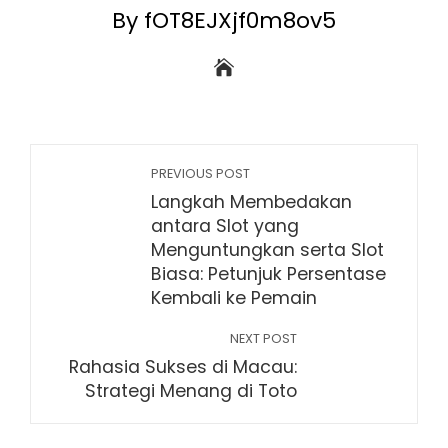
By fOT8EJXjf0m8ov5
PREVIOUS POST
Langkah Membedakan
antara Slot yang
Menguntungkan serta Slot
Biasa: Petunjuk Persentase
Kembali ke Pemain
NEXT POST
Rahasia Sukses di Macau:
Strategi Menang di Toto