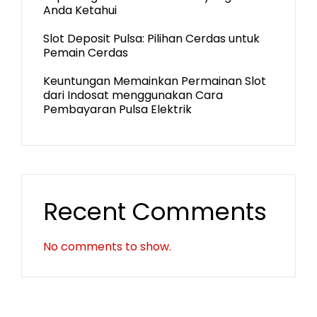
Anda Ketahui
Slot Deposit Pulsa: Pilihan Cerdas untuk
Pemain Cerdas
Keuntungan Memainkan Permainan Slot
dari Indosat menggunakan Cara
Pembayaran Pulsa Elektrik
Recent Comments
No comments to show.