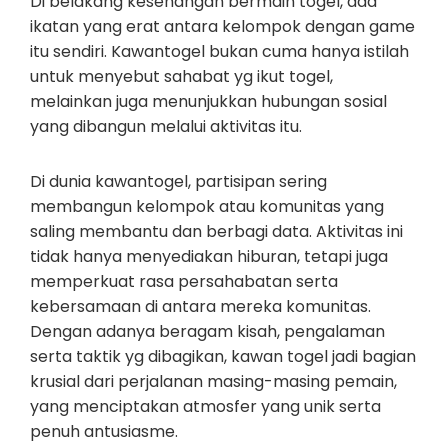
Di belakang kesenangan bermain togel, ada
ikatan yang erat antara kelompok dengan game
itu sendiri. Kawantogel bukan cuma hanya istilah
untuk menyebut sahabat yg ikut togel,
melainkan juga menunjukkan hubungan sosial
yang dibangun melalui aktivitas itu.
Di dunia kawantogel, partisipan sering
membangun kelompok atau komunitas yang
saling membantu dan berbagi data. Aktivitas ini
tidak hanya menyediakan hiburan, tetapi juga
memperkuat rasa persahabatan serta
kebersamaan di antara mereka komunitas.
Dengan adanya beragam kisah, pengalaman
serta taktik yg dibagikan, kawan togel jadi bagian
krusial dari perjalanan masing-masing pemain,
yang menciptakan atmosfer yang unik serta
penuh antusiasme.