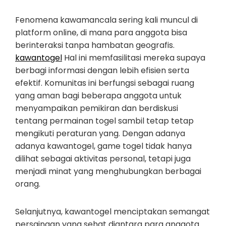
Fenomena kawamancala sering kali muncul di
platform online, di mana para anggota bisa
berinteraksi tanpa hambatan geografis.
kawantogel
Hal ini memfasilitasi mereka supaya
berbagi informasi dengan lebih efisien serta
efektif. Komunitas ini berfungsi sebagai ruang
yang aman bagi beberapa anggota untuk
menyampaikan pemikiran dan berdiskusi
tentang permainan togel sambil tetap tetap
mengikuti peraturan yang. Dengan adanya
adanya kawantogel, game togel tidak hanya
dilihat sebagai aktivitas personal, tetapi juga
menjadi minat yang menghubungkan berbagai
orang.
Selanjutnya, kawantogel menciptakan semangat
persaingan yang sehat diantara para anggota.