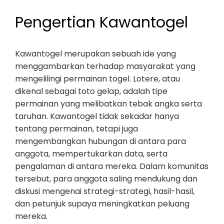
Pengertian Kawantogel
Kawantogel merupakan sebuah ide yang
menggambarkan terhadap masyarakat yang
mengelilingi permainan togel. Lotere, atau
dikenal sebagai toto gelap, adalah tipe
permainan yang melibatkan tebak angka serta
taruhan. Kawantogel tidak sekadar hanya
tentang permainan, tetapi juga
mengembangkan hubungan di antara para
anggota, mempertukarkan data, serta
pengalaman di antara mereka. Dalam komunitas
tersebut, para anggota saling mendukung dan
diskusi mengenai strategi-strategi, hasil-hasil,
dan petunjuk supaya meningkatkan peluang
mereka.