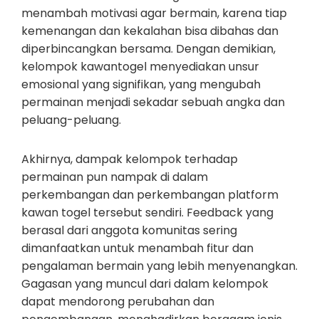
menambah motivasi agar bermain, karena tiap
kemenangan dan kekalahan bisa dibahas dan
diperbincangkan bersama. Dengan demikian,
kelompok kawantogel menyediakan unsur
emosional yang signifikan, yang mengubah
permainan menjadi sekadar sebuah angka dan
peluang-peluang.
Akhirnya, dampak kelompok terhadap
permainan pun nampak di dalam
perkembangan dan perkembangan platform
kawan togel tersebut sendiri. Feedback yang
berasal dari anggota komunitas sering
dimanfaatkan untuk menambah fitur dan
pengalaman bermain yang lebih menyenangkan.
Gagasan yang muncul dari dalam kelompok
dapat mendorong perubahan dan