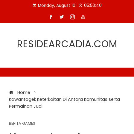
Skip
Monday, August 10
05:50:41
to
content
RESIDEARCADIA.COM
Home
Kawantogel: Keterkaitan Di Antara Komunitas serta
Permainan Judi
BERITA GAMES