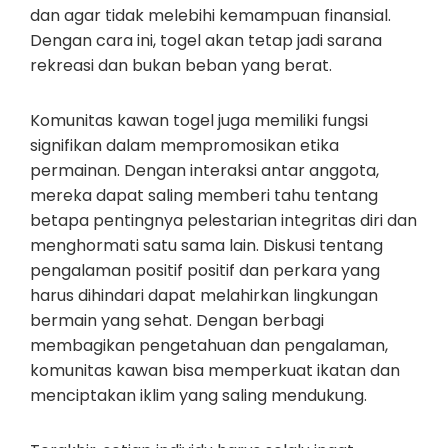
dan agar tidak melebihi kemampuan finansial.
Dengan cara ini, togel akan tetap jadi sarana
rekreasi dan bukan beban yang berat.
Komunitas kawan togel juga memiliki fungsi
signifikan dalam mempromosikan etika
permainan. Dengan interaksi antar anggota,
mereka dapat saling memberi tahu tentang
betapa pentingnya pelestarian integritas diri dan
menghormati satu sama lain. Diskusi tentang
pengalaman positif positif dan perkara yang
harus dihindari dapat melahirkan lingkungan
bermain yang sehat. Dengan berbagi
membagikan pengetahuan dan pengalaman,
komunitas kawan bisa memperkuat ikatan dan
menciptakan iklim yang saling mendukung.