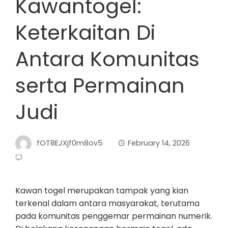
Kawantogel:
Keterkaitan Di
Antara Komunitas
serta Permainan
Judi
fOT8EJXjf0m8ov5
February 14, 2026
Kawan togel merupakan tampak yang kian
terkenal dalam antara masyarakat, terutama
pada komunitas penggemar permainan numerik.