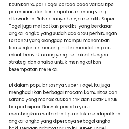
Keunikan Super Togel berada pada variasi tipe
permainan dan kesempatan menang yang
ditawarkan. Bukan hanya hanya memilih, Super
Togel juga melibatkan prediksi yang berdasar
angka-angka yang sudah ada atau perhitungan
tertentu yang dianggap mampu menambah
kemungkinan menang. Hal ini mendatangkan
minat banyak orang yang berminat dengan
strategi dan analisa untuk meningkatkan
kesempatan mereka.
Di dalam popularitasnya Super Togel, itu juga
menghadirkan berbagai macam komunitas dan
sarana yang mendiskusikan trik dan taktik untuk
berpartisipasi. Banyak peserta yang
membagikan cerita dan tips untuk mendapatkan
angka-angka yang dipercaya sebagai angka
hoki. Dengan adanya forum ini, Super Togel