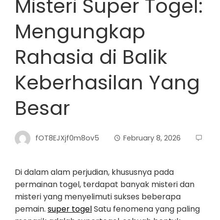
Misteri Super Togel:
Mengungkap
Rahasia di Balik
Keberhasilan Yang
Besar
fOT8EJXjf0m8ov5
February 8, 2026
Di dalam alam perjudian, khususnya pada
permainan togel, terdapat banyak misteri dan
misteri yang menyelimuti sukses beberapa
pemain.
super togel
Satu fenomena yang paling