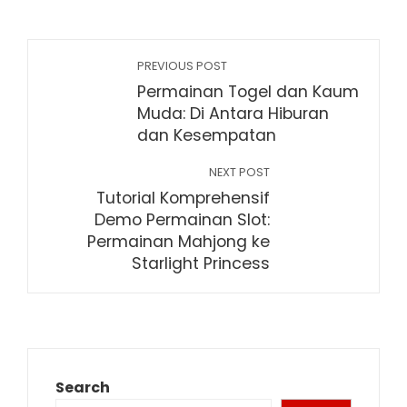
PREVIOUS POST
Permainan Togel dan Kaum
Muda: Di Antara Hiburan
dan Kesempatan
NEXT POST
Tutorial Komprehensif
Demo Permainan Slot:
Permainan Mahjong ke
Starlight Princess
Search