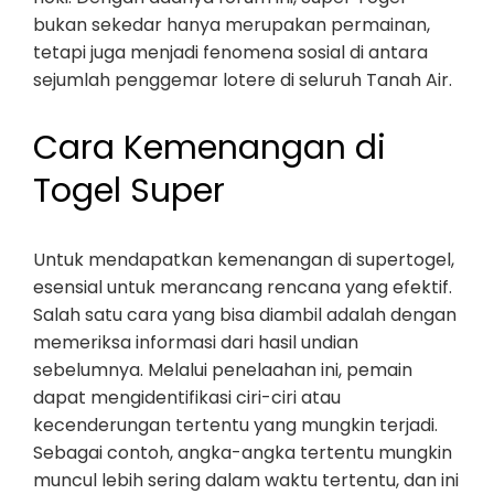
bukan sekedar hanya merupakan permainan,
tetapi juga menjadi fenomena sosial di antara
sejumlah penggemar lotere di seluruh Tanah Air.
Cara Kemenangan di
Togel Super
Untuk mendapatkan kemenangan di supertogel,
esensial untuk merancang rencana yang efektif.
Salah satu cara yang bisa diambil adalah dengan
memeriksa informasi dari hasil undian
sebelumnya. Melalui penelaahan ini, pemain
dapat mengidentifikasi ciri-ciri atau
kecenderungan tertentu yang mungkin terjadi.
Sebagai contoh, angka-angka tertentu mungkin
muncul lebih sering dalam waktu tertentu, dan ini