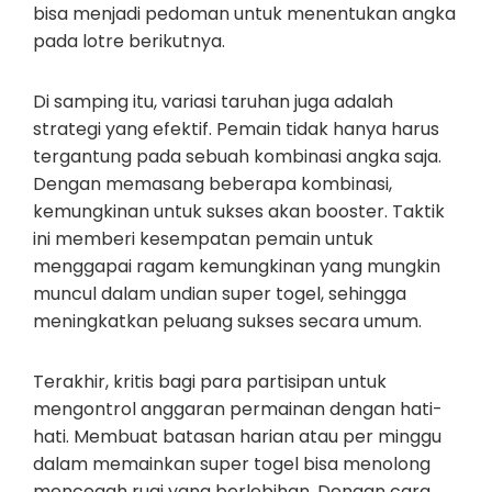
bisa menjadi pedoman untuk menentukan angka
pada lotre berikutnya.
Di samping itu, variasi taruhan juga adalah
strategi yang efektif. Pemain tidak hanya harus
tergantung pada sebuah kombinasi angka saja.
Dengan memasang beberapa kombinasi,
kemungkinan untuk sukses akan booster. Taktik
ini memberi kesempatan pemain untuk
menggapai ragam kemungkinan yang mungkin
muncul dalam undian super togel, sehingga
meningkatkan peluang sukses secara umum.
Terakhir, kritis bagi para partisipan untuk
mengontrol anggaran permainan dengan hati-
hati. Membuat batasan harian atau per minggu
dalam memainkan super togel bisa menolong
mencegah rugi yang berlebihan. Dengan cara